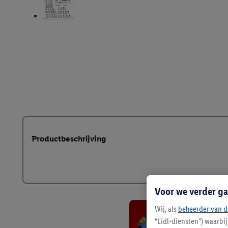
Productbeschrijving
Voor we verder ga
Wij, als
beheerder van d
“Lidl-diensten”) waarbi