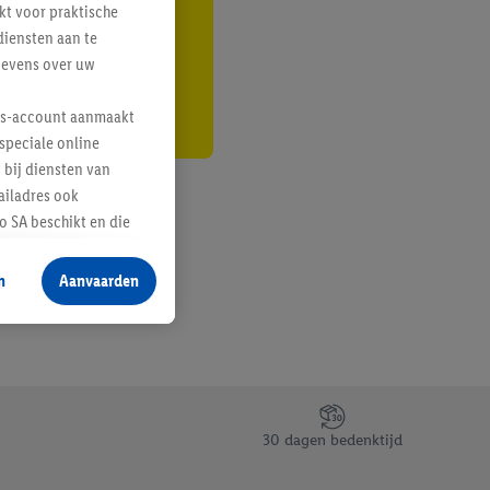
kt voor praktische
r
diensten aan te
gevens over uw
lus-account aanmaakt
speciale online
 bij diensten van
ailadres ook
 SA beschikt en die
 voor producten waarin
n
Aanvaarden
te voegen, maar het
n als er met behulp
arover Criteo SA
gevensverwerking.
taan. Door op
30 dagen bedenktijd
eer informatie,
 vooruitwerkende