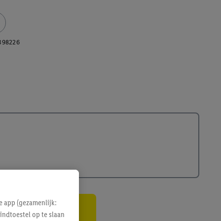
398226
e app (gezamenlijk:
indtoestel op te slaan
gte