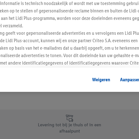
informatie is technisch noodzakelijk of wordt met uw toestemming gebrui
Schrijf je in op de newslette
tieken op te stellen of gepersonaliseerde reclame binnen en buiten de Lidl-
t aan het Lidl Plus-programma, worden voor deze doeleinden eveneens ge
l verzameld.
Inschrijven
ing geeft voor gepersonaliseerde advertenties en u vervolgens een Lidl P
de Lidl Plus-account, kunnen wij en onze partner Criteo S.A. eveneens een 
ken op basis van het e-mailadres dat u daarbij opgeeft, om u te herkennen
naliseerde advertenties te tonen. Voor dit doeleinde kan uw gehashte e-m
t andere identificatiegegevens of identificatiegegevens waarover Criteo
en.
aat, kunnen advertenties in het kader van retargeting, d.w.z. advertenties
Weigeren
Aanpasse
nd (bijvoorbeeld door het product in de webshop aan uw winkelmandje toe 
verschillende apparaten en verschillende Lidl-diensten worden weergegeve
adres en eventuele andere identificatiegegevens/identificatiegegevens wa
dapparaten of Lidl-diensten aan u kunnen worden toegewezen.
 u individuele doeleinden toestaan en meer informatie vinden over de ge
likken, kunt u alleen het gebruik van de noodzakelijke technologieën toes
Levering tot bij je thuis of in een
, stemt u in met alle verwerkingen voor alle bovengenoemde doeleinden. M
afhaalpunt
mijn van de gegevens en uw recht om uw toestemming te allen tijde met