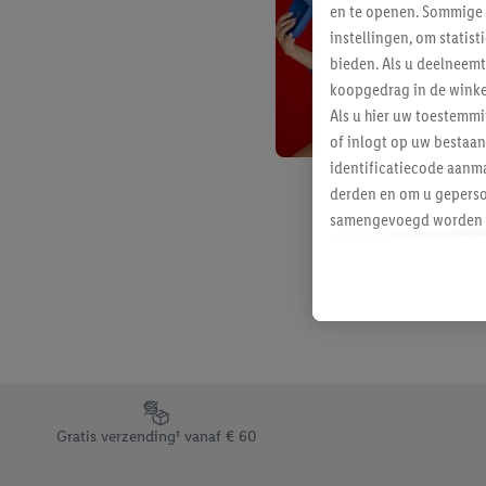
en te openen. Sommige 
instellingen, om statis
bieden. Als u deelneem
koopgedrag in de winke
Als u hier uw toestemm
of inlogt op uw bestaan
identificatiecode aanma
derden en om u geperso
samengevoegd worden me
aan u toegewezen werd
Als u hiermee akkoord g
u interesse hebt getoo
niet te kopen), ook op 
van uw gehashte e-mail
beschikt, meerdere ein
Onder “Aanpassen” kunt
Footerelement met de verschillende USPs van Lidl.be
Door op “weigeren” te k
Gratis verzending¹ vanaf € 60
“aanvaarden” te klikken
waaronder de bewaarter