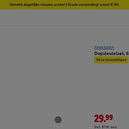
Ontdek dagelijks nieuwe acties! | Gratis verzending¹ vanaf € 60.
PARKSIDE®
Dopsleutelset, 6
Beste beoordelingen
29.99
Incl. BTW. excl.