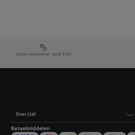
beschikt, meerdere ein
Onder “Aanpassen” kunt
Door op “weigeren” te k
“aanvaarden” te klikken
waaronder de bewaarter
kracht in te trekken, vi
Footerelement met de verschillende USPs van Lidl.be
Gratis verzending¹ vanaf € 60
Over Lidl
Betaalmiddelen