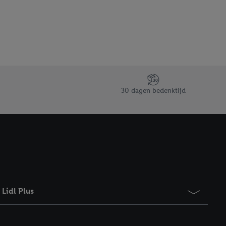
gevensverwerking.
taan. Door op
eer informatie,
 vooruitwerkende
30 dagen bedenktijd
Lidl Plus