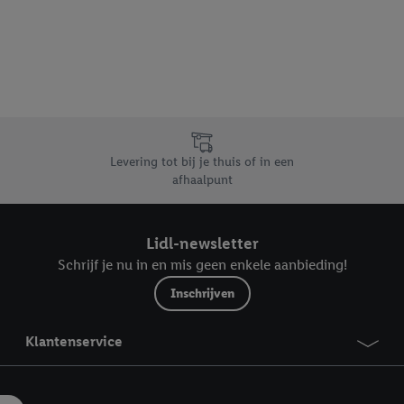
dapparaten of Lidl-diensten aan u kunnen worden toegewezen.
 u individuele doeleinden toestaan en meer informatie vinden over de ge
likken, kunt u alleen het gebruik van de noodzakelijke technologieën toes
, stemt u in met alle verwerkingen voor alle bovengenoemde doeleinden. M
mijn van de gegevens en uw recht om uw toestemming te allen tijde met
ndt u in onze
privacyverklaring
.
Je vindt het impressum hier.
Levering tot bij je thuis of in een
afhaalpunt
Lidl-newsletter
Schrijf je nu in en mis geen enkele aanbieding!
Inschrijven
Klantenservice