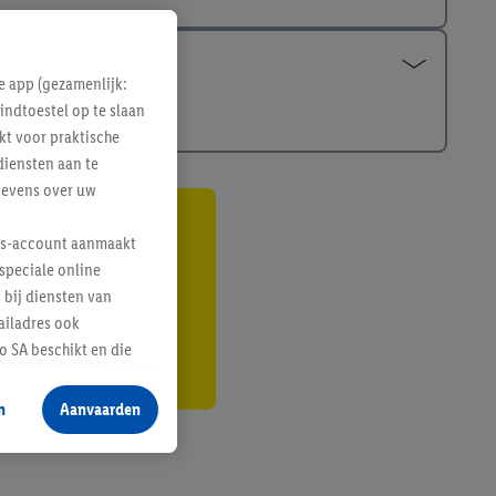
e app (gezamenlijk:
indtoestel op te slaan
kt voor praktische
diensten aan te
gevens over uw
gte
lus-account aanmaakt
speciale online
r
 bij diensten van
ailadres ook
 SA beschikt en die
 voor producten waarin
n
Aanvaarden
te voegen, maar het
n als er met behulp
arover Criteo SA