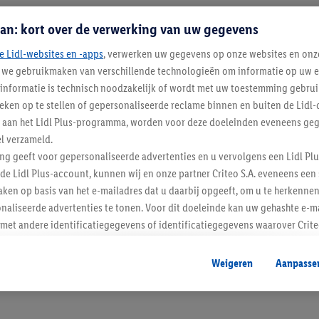
an: kort over de verwerking van uw gegevens
e Lidl-websites en -apps
, verwerken uw gegevens op onze websites en onz
j we gebruikmaken van verschillende technologieën om informatie op uw e
informatie is technisch noodzakelijk of wordt met uw toestemming gebrui
tieken op te stellen of gepersonaliseerde reclame binnen en buiten de Lidl-
t aan het Lidl Plus-programma, worden voor deze doeleinden eveneens ge
l verzameld.
Blijf op de hoo
ing geeft voor gepersonaliseerde advertenties en u vervolgens een Lidl P
de Lidl Plus-account, kunnen wij en onze partner Criteo S.A. eveneens een 
Schrijf je in op de newslette
ken op basis van het e-mailadres dat u daarbij opgeeft, om u te herkennen
naliseerde advertenties te tonen. Voor dit doeleinde kan uw gehashte e-m
Inschrijven
t andere identificatiegegevens of identificatiegegevens waarover Criteo
en.
aat, kunnen advertenties in het kader van retargeting, d.w.z. advertenties
Weigeren
Aanpasse
nd (bijvoorbeeld door het product in de webshop aan uw winkelmandje toe 
verschillende apparaten en verschillende Lidl-diensten worden weergegeve
adres en eventuele andere identificatiegegevens/identificatiegegevens wa