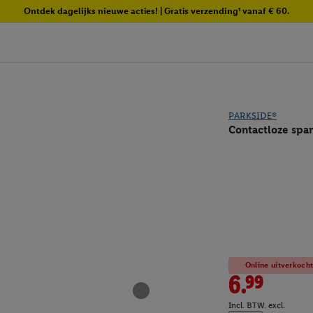
Ontdek dagelijks nieuwe acties! | Gratis verzending¹ vanaf € 60.
PARKSIDE®
Contactloze spa
Online uitverkoch
6.99
Incl. BTW. excl.