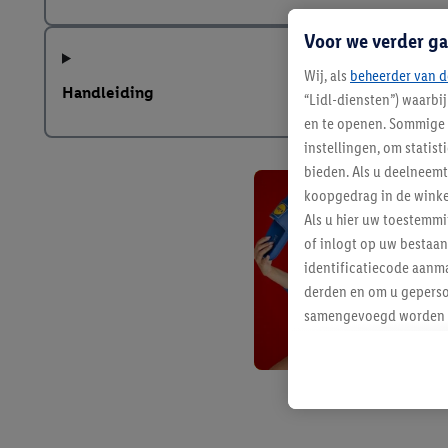
Voor we verder ga
Wij, als
beheerder van d
Handleiding
“Lidl-diensten”) waarbi
en te openen. Sommige 
instellingen, om statis
bieden. Als u deelneem
koopgedrag in de winke
Als u hier uw toestemm
of inlogt op uw bestaan
identificatiecode aanma
derden en om u geperso
samengevoegd worden me
aan u toegewezen werd
Als u hiermee akkoord g
u interesse hebt getoo
niet te kopen), ook op 
van uw gehashte e-mail