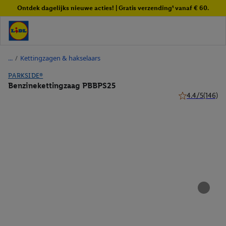
Ontdek dagelijks nieuwe acties! | Gratis verzending¹ vanaf € 60.
/
Kettingzagen & hakselaars
PARKSIDE®
Benzinekettingzaag PBBPS25
4.4/5
(146)
4.4 van 5 sterre