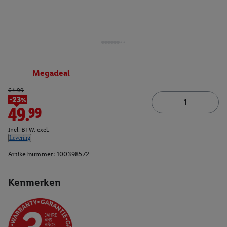
Megadeal
64.99
-23%
49.99
Incl. BTW. excl.
Levering
Artikelnummer:
100398572
Kenmerken