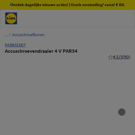
Ontdek dagelijks nieuwe acties! | Gratis verzending¹ vanaf € 60.
/
Accuschroefboren
PARKSIDE®
Accuschroevendraaier 4 V PARS4
4.5/5
(90)
4.5 van 5 sterr