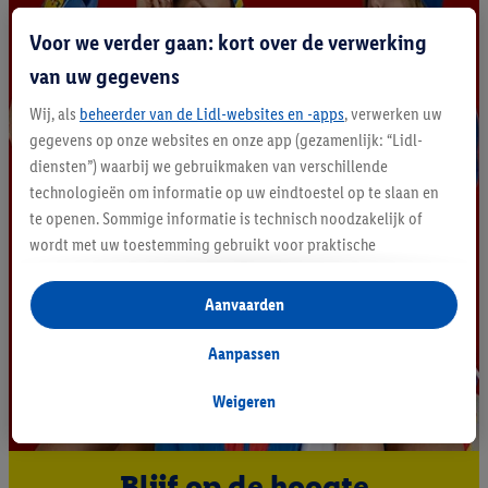
Voor we verder gaan: kort over de verwerking
van uw gegevens
Wij, als
beheerder van de Lidl-websites en -apps
, verwerken uw
gegevens op onze websites en onze app (gezamenlijk: “Lidl-
diensten”) waarbij we gebruikmaken van verschillende
technologieën om informatie op uw eindtoestel op te slaan en
te openen. Sommige informatie is technisch noodzakelijk of
wordt met uw toestemming gebruikt voor praktische
instellingen, om statistieken op te stellen of gepersonaliseerde
reclame binnen en buiten de Lidl-diensten aan te bieden. Als u
Aanvaarden
deelneemt aan het Lidl Plus-programma, worden voor deze
doeleinden eveneens gegevens over uw koopgedrag in de
Aanpassen
winkel verzameld.
Als u hier uw toestemming geeft voor gepersonaliseerde
Weigeren
advertenties en u vervolgens een Lidl Plus-account aanmaakt
of inlogt op uw bestaande Lidl Plus-account, kunnen wij en
Blijf op de hoogte
onze partner Criteo S.A. eveneens een speciale online