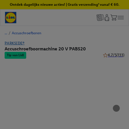
Ontdek dagelijks nieuwe acties! | Gratis verzending¹ vanaf € 60.
/
Accuschroefboren
PARKSIDE®
Accuschroefboormachine 20 V PABS20
4.7/5
(133)
Tip van Lidl
4.7 van 5 sterr