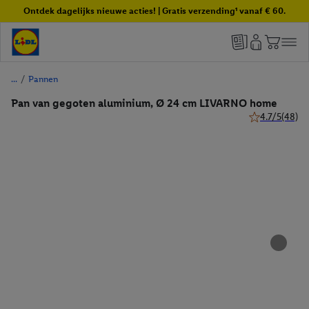
Ontdek dagelijks nieuwe acties! | Gratis verzending¹ vanaf € 60.
/
Pannen
Pan van gegoten aluminium, Ø 24 cm LIVARNO home
4.7/5
(48)
4.7 van 5 ster