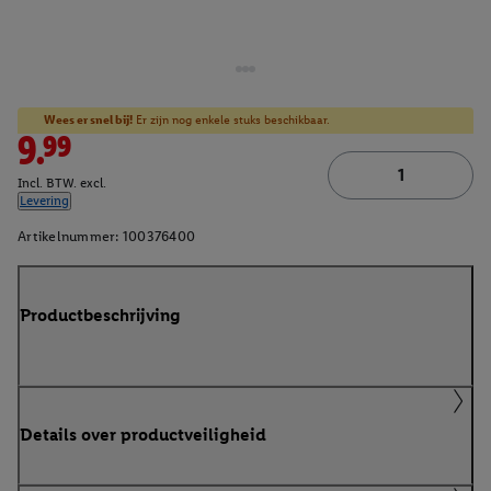
Wees er snel bij!
Er zijn nog enkele stuks beschikbaar.
9.99
Incl. BTW. excl.
Levering
Artikelnummer:
100376400
Productbeschrijving
Details over productveiligheid