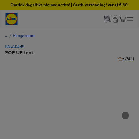
Ontdek dagelijks nieuwe acties! | Gratis verzending¹ vanaf € 60.
/
Hengelsport
PALADIN®
POP UP tent
3/5
(4)
3 van 5 ste