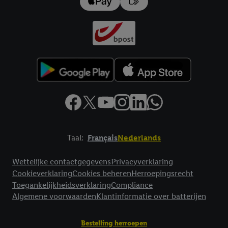
impressum hier.
Taal:
Français
Nederlands
Footerelement met links naar juridische teksten
Wettelijke contactgegevens
Privacyverklaring
Cookieverklaring
Cookies beheren
Herroepingsrecht
Toegankelijkheidsverklaring
Compliance
Algemene voorwaarden
Klantinformatie over batterijen
Bestelling herroepen