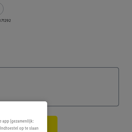
371292
e app (gezamenlijk:
indtoestel op te slaan
gte