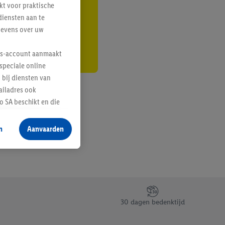
kt voor praktische
r
diensten aan te
gevens over uw
lus-account aanmaakt
speciale online
 bij diensten van
ailadres ook
 SA beschikt en die
 voor producten waarin
n
Aanvaarden
te voegen, maar het
n als er met behulp
arover Criteo SA
gevensverwerking.
taan. Door op
30 dagen bedenktijd
eer informatie,
 vooruitwerkende