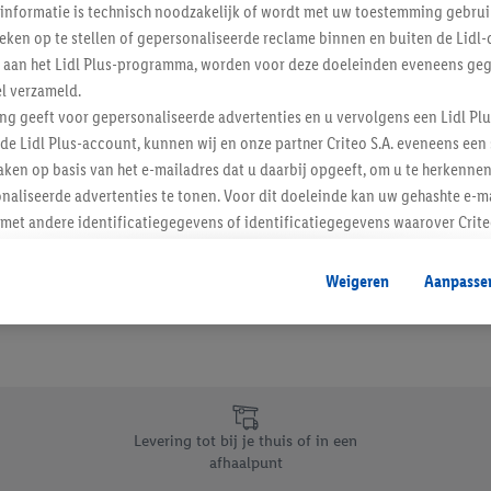
informatie is technisch noodzakelijk of wordt met uw toestemming gebrui
Schrijf je in op de newslette
tieken op te stellen of gepersonaliseerde reclame binnen en buiten de Lidl-
t aan het Lidl Plus-programma, worden voor deze doeleinden eveneens ge
l verzameld.
Inschrijven
ing geeft voor gepersonaliseerde advertenties en u vervolgens een Lidl P
de Lidl Plus-account, kunnen wij en onze partner Criteo S.A. eveneens een 
ken op basis van het e-mailadres dat u daarbij opgeeft, om u te herkennen
naliseerde advertenties te tonen. Voor dit doeleinde kan uw gehashte e-m
t andere identificatiegegevens of identificatiegegevens waarover Criteo
en.
aat, kunnen advertenties in het kader van retargeting, d.w.z. advertenties
Weigeren
Aanpasse
nd (bijvoorbeeld door het product in de webshop aan uw winkelmandje toe 
verschillende apparaten en verschillende Lidl-diensten worden weergegeve
adres en eventuele andere identificatiegegevens/identificatiegegevens wa
dapparaten of Lidl-diensten aan u kunnen worden toegewezen.
 u individuele doeleinden toestaan en meer informatie vinden over de ge
likken, kunt u alleen het gebruik van de noodzakelijke technologieën toes
Levering tot bij je thuis of in een
, stemt u in met alle verwerkingen voor alle bovengenoemde doeleinden. M
afhaalpunt
mijn van de gegevens en uw recht om uw toestemming te allen tijde met