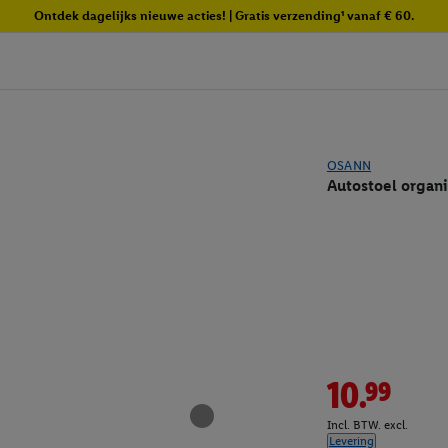
Ontdek dagelijks nieuwe acties! | Gratis verzending¹ vanaf € 60.
OSANN
Autostoel organ
10.99
Incl. BTW. excl.
Levering