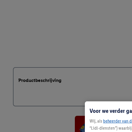
Productbeschrijving
Voor we verder ga
Wij, als
beheerder van d
“Lidl-diensten”) waarbi