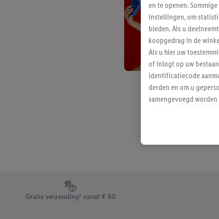
en te openen. Sommige 
instellingen, om statis
bieden. Als u deelneem
koopgedrag in de winke
Als u hier uw toestemm
of inlogt op uw bestaan
identificatiecode aanma
derden en om u geperso
samengevoegd worden me
aan u toegewezen werd
Als u hiermee akkoord g
u interesse hebt getoo
niet te kopen), ook op 
van uw gehashte e-mail
beschikt, meerdere ein
Onder “Aanpassen” kunt
Footerelement met de verschillende USPs van Lidl.be
Door op “weigeren” te k
Gratis verzending¹ vanaf € 60
“aanvaarden” te klikken
waaronder de bewaarter