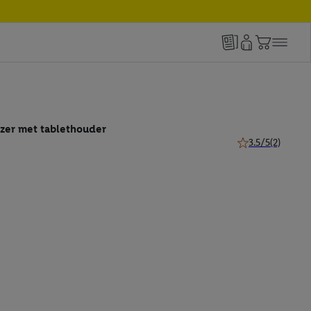
izer met tablethouder
3.5/5
(2)
3.5 van 5 sterren 