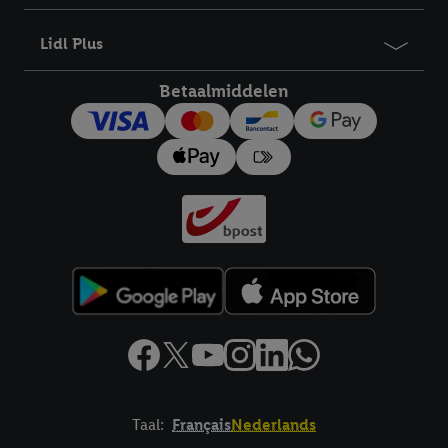
bewaartermijn van de gegevens en uw recht om uw
toestemming te allen tijde met vooruitwerkende kracht in te
Lidl Plus
trekken, vindt u in onze
privacyverklaring
.
Je vindt het
impressum hier.
Betaalmiddelen
Taal:
Français
Nederlands
Footerelement met links naar juridische teksten