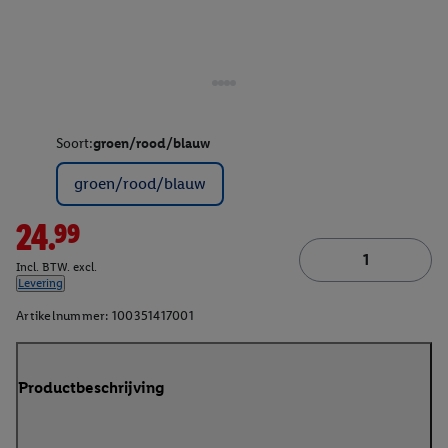
Soort:
groen/rood/blauw
groen/rood/blauw
24.99
Incl. BTW. excl.
Levering
Artikelnummer:
100351417001
Productbeschrijving