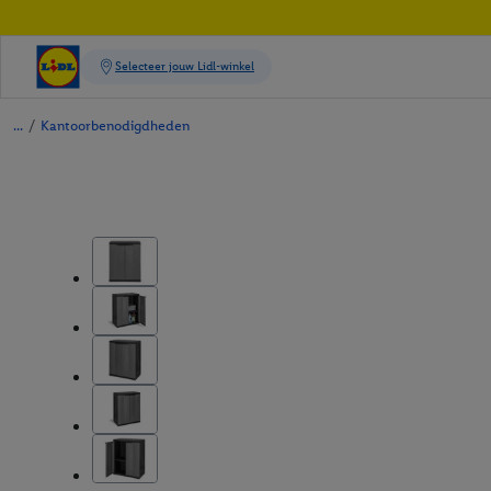
/
Kantoorbenodigdheden