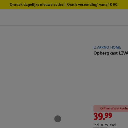
Ontdek dagelijks nieuwe acties! | Gratis verzending¹ vanaf € 60.
LIVARNO HOME
Opbergkast LI
Online uitverkoch
39.99
Incl. BTW. excl.