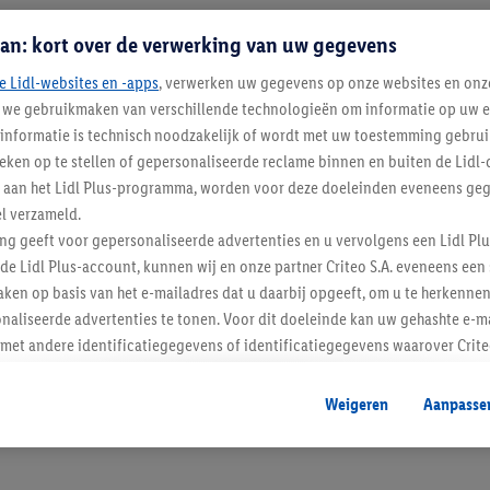
an: kort over de verwerking van uw gegevens
e Lidl-websites en -apps
, verwerken uw gegevens op onze websites en onz
j we gebruikmaken van verschillende technologieën om informatie op uw e
informatie is technisch noodzakelijk of wordt met uw toestemming gebrui
tieken op te stellen of gepersonaliseerde reclame binnen en buiten de Lidl-
t aan het Lidl Plus-programma, worden voor deze doeleinden eveneens ge
l verzameld.
Blijf op de hoo
ing geeft voor gepersonaliseerde advertenties en u vervolgens een Lidl P
de Lidl Plus-account, kunnen wij en onze partner Criteo S.A. eveneens een 
Schrijf je in op de newslette
ken op basis van het e-mailadres dat u daarbij opgeeft, om u te herkennen
naliseerde advertenties te tonen. Voor dit doeleinde kan uw gehashte e-m
Inschrijven
t andere identificatiegegevens of identificatiegegevens waarover Criteo
en.
aat, kunnen advertenties in het kader van retargeting, d.w.z. advertenties
Weigeren
Aanpasse
nd (bijvoorbeeld door het product in de webshop aan uw winkelmandje toe 
verschillende apparaten en verschillende Lidl-diensten worden weergegeve
adres en eventuele andere identificatiegegevens/identificatiegegevens wa