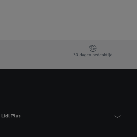
gevensverwerking.
taan. Door op
eer informatie,
 vooruitwerkende
30 dagen bedenktijd
Lidl Plus