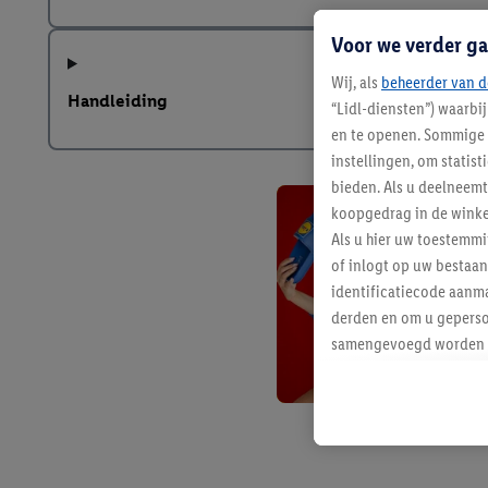
Voor we verder ga
Wij, als
beheerder van d
Handleiding
“Lidl-diensten”) waarbi
en te openen. Sommige 
instellingen, om statis
bieden. Als u deelneem
koopgedrag in de winke
Als u hier uw toestemm
of inlogt op uw bestaan
identificatiecode aanma
derden en om u geperso
samengevoegd worden me
aan u toegewezen werd
Als u hiermee akkoord g
u interesse hebt getoo
niet te kopen), ook op 
van uw gehashte e-mail