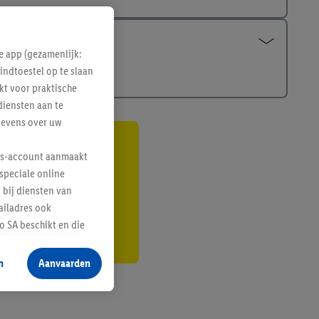
e app (gezamenlijk:
indtoestel op te slaan
kt voor praktische
diensten aan te
gevens over uw
gte
lus-account aanmaakt
speciale online
r
 bij diensten van
ailadres ook
 SA beschikt en die
 voor producten waarin
n
Aanvaarden
te voegen, maar het
n als er met behulp
arover Criteo SA