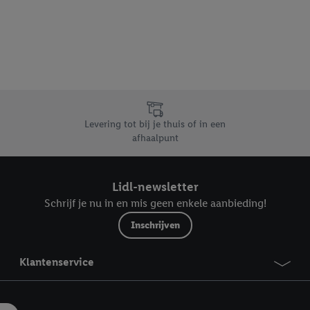
dapparaten of Lidl-diensten aan u kunnen worden toegewezen.
 u individuele doeleinden toestaan en meer informatie vinden over de ge
likken, kunt u alleen het gebruik van de noodzakelijke technologieën toes
, stemt u in met alle verwerkingen voor alle bovengenoemde doeleinden. M
mijn van de gegevens en uw recht om uw toestemming te allen tijde met
ndt u in onze
privacyverklaring
.
Je vindt het impressum hier.
Levering tot bij je thuis of in een
afhaalpunt
Lidl-newsletter
Schrijf je nu in en mis geen enkele aanbieding!
Inschrijven
Klantenservice