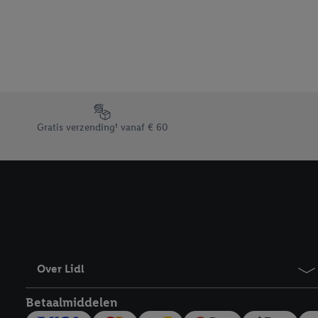
beschikt, meerdere ein
Onder “Aanpassen” kunt
Door op “weigeren” te k
“aanvaarden” te klikken
waaronder de bewaarter
kracht in te trekken, vi
Footerelement met de verschillende USPs van Lidl.be
Gratis verzending¹ vanaf € 60
Over Lidl
Betaalmiddelen