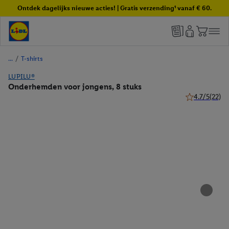
Ontdek dagelijks nieuwe acties! | Gratis verzending¹ vanaf € 60.
/
T-shirts
LUPILU®
Onderhemden voor jongens, 8 stuks
4.7/5
(22)
4.7 van 5 ster