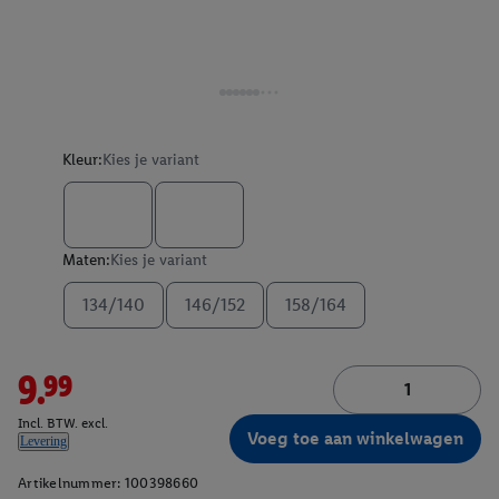
Kleur:
Kies je variant
Maten:
Kies je variant
134/140
146/152
158/164
9.99
Incl. BTW. excl.
Voeg toe aan winkelwagen
Levering
Artikelnummer:
100398660