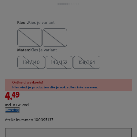
Kleur:
Kies je variant
Maten:
Kies je variant
134/140
146/152
158/164
Online uitverkocht!
Hier vind je producten die je ook zullen interesseren.
4.49
Incl. BTW. excl.
Levering
Artikelnummer:
100395137