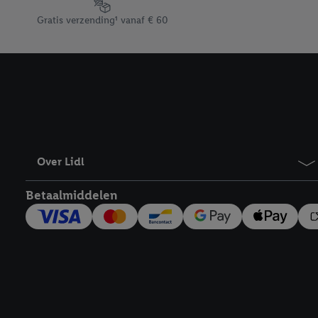
Footerelement met de verschillende USPs van Lidl.be
Gratis verzending¹ vanaf € 60
Over Lidl
Betaalmiddelen