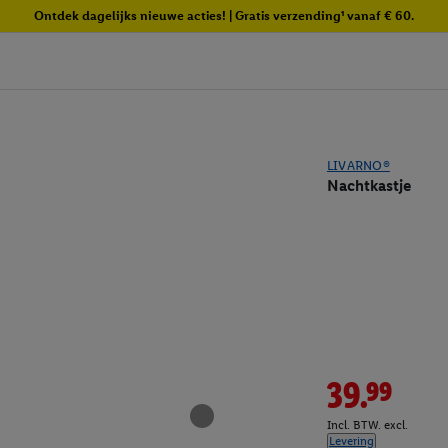
Ontdek dagelijks nieuwe acties! | Gratis verzending¹ vanaf € 60.
LIVARNO®
Nachtkastje
39.99
Incl. BTW. excl.
Levering