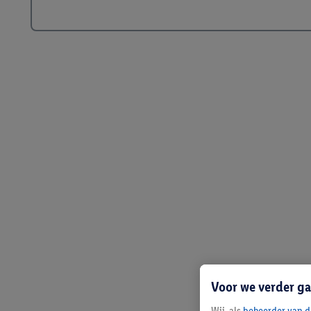
Voor we verder ga
Wij, als
beheerder van d