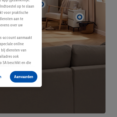
indtoestel op te slaan
kt voor praktische
diensten aan te
gevens over uw
lus-account aanmaakt
speciale online
 bij diensten van
ailadres ook
 SA beschikt en die
 voor producten waarin
n
Aanvaarden
te voegen, maar het
n als er met behulp
arover Criteo SA
gevensverwerking.
taan. Door op