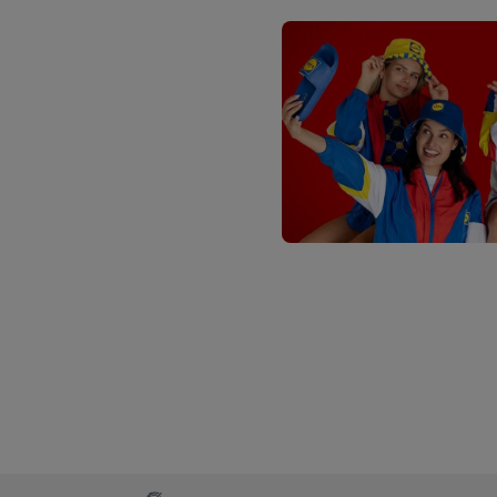
“aanvaarden” te klikken
waaronder de bewaarter
kracht in te trekken, vi