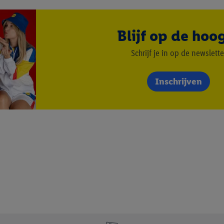
, stemt u in met alle verwerkingen voor alle bovengenoemde doeleinden. M
mijn van de gegevens en uw recht om uw toestemming te allen tijde met
ndt u in onze
privacyverklaring
.
Je vindt het impressum hier.
Blijf op de hoo
Schrijf je in op de newslette
Inschrijven