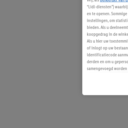
“Lidl-diensten”) waarbi
en te openen. Sommige 
instellingen, om statis
bieden. Als u deelneem
koopgedrag in de winke
Als u hier uw toestemm
of inlogt op uw bestaan
identificatiecode aanma
derden en om u geperso
samengevoegd worden me
aan u toegewezen werd
Als u hiermee akkoord g
u interesse hebt getoo
niet te kopen), ook op 
van uw gehashte e-mail
beschikt, meerdere ein
Onder “Aanpassen” kunt
Door op “weigeren” te k