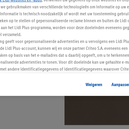
j we gebruikmaken van verschillende technologieën om informatie op uw e
informatie is technisch noodzakelijk of wordt met uw toestemming gebrui
tieken op te stellen of gepersonaliseerde reclame binnen en buiten de Lidl-
t aan het Lidl Plus-programma, worden voor deze doeleinden eveneens ge
l verzameld.
ing geeft voor gepersonaliseerde advertenties en u vervolgens een Lidl P
de Lidl Plus-account, kunnen wij en onze partner Criteo S.A. eveneens een 
ken op basis van het e-mailadres dat u daarbij opgeeft, om u te herkennen
naliseerde advertenties te tonen. Voor dit doeleinde kan uw gehashte e-m
t andere identificatiegegevens of identificatiegegevens waarover Criteo
en.
aat, kunnen advertenties in het kader van retargeting, d.w.z. advertenties
Weigeren
Aanpasse
nd (bijvoorbeeld door het product in de webshop aan uw winkelmandje toe 
verschillende apparaten en verschillende Lidl-diensten worden weergegeve
adres en eventuele andere identificatiegegevens/identificatiegegevens wa
dapparaten of Lidl-diensten aan u kunnen worden toegewezen.
 u individuele doeleinden toestaan en meer informatie vinden over de ge
likken, kunt u alleen het gebruik van de noodzakelijke technologieën toes