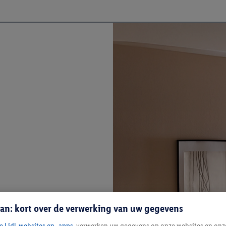
an: kort over de verwerking van uw gegevens
e Lidl-websites en -apps
, verwerken uw gegevens op onze websites en onz