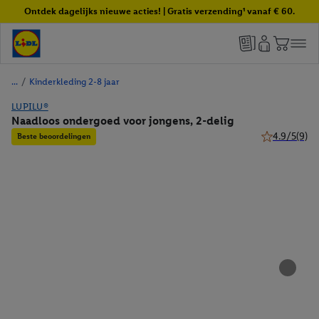
Ontdek dagelijks nieuwe acties! | Gratis verzending¹ vanaf € 60.
/
Kinderkleding 2-8 jaar
LUPILU®
Naadloos ondergoed voor jongens, 2-delig
4.9/5
(9)
Beste beoordelingen
4.9 van 5 ste