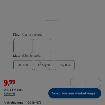
Kleur:
Kies je variant
Maten:
Kies je variant
110/116
122/128
98/104
9.99
Incl. BTW. excl.
Voeg toe aan winkelwagen
Levering
Artikelnummer:
100394675