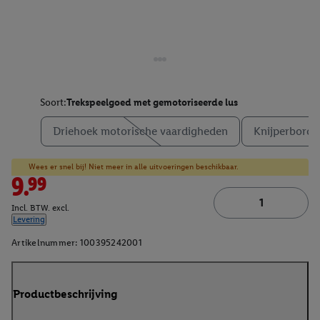
Soort:
Trekspeelgoed met gemotoriseerde lus
Driehoek motorische vaardigheden
Knijperbord 
Wees er snel bij! Niet meer in alle uitvoeringen beschikbaar.
9.99
Incl. BTW. excl.
Levering
Artikelnummer:
100395242001
Productbeschrijving