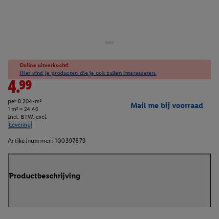
Online uitverkocht!
Hier vind je producten die je ook zullen interesseren.
4.99
per 0.204-m²
Mail me bij voorraad
1 m² = 24.46
Incl. BTW. excl.
Levering
Artikelnummer:
100397879
Productbeschrijving