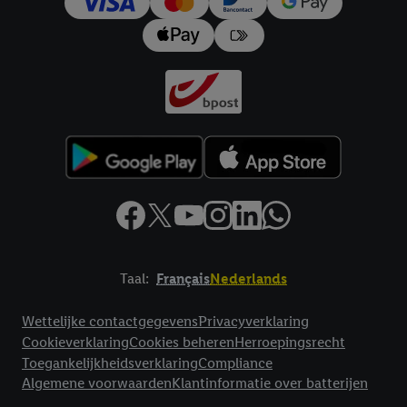
impressum hier.
Taal:
Français
Nederlands
Footerelement met links naar juridische teksten
Wettelijke contactgegevens
Privacyverklaring
Cookieverklaring
Cookies beheren
Herroepingsrecht
Toegankelijkheidsverklaring
Compliance
Algemene voorwaarden
Klantinformatie over batterijen