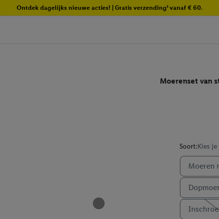
Ontdek dagelijks nieuwe acties! | Gratis verzending¹ vanaf € 60.
Moerenset van 
Soort:
Kies je
Moeren m
Dopmoer
Inschro