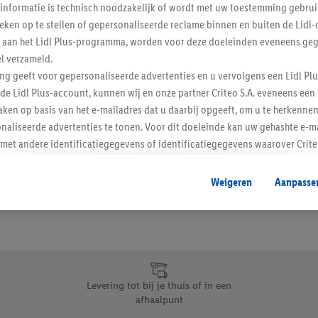
informatie is technisch noodzakelijk of wordt met uw toestemming gebrui
Schrijf je in op de newslette
tieken op te stellen of gepersonaliseerde reclame binnen en buiten de Lidl-
t aan het Lidl Plus-programma, worden voor deze doeleinden eveneens ge
l verzameld.
Inschrijven
ing geeft voor gepersonaliseerde advertenties en u vervolgens een Lidl P
de Lidl Plus-account, kunnen wij en onze partner Criteo S.A. eveneens een 
ken op basis van het e-mailadres dat u daarbij opgeeft, om u te herkennen
naliseerde advertenties te tonen. Voor dit doeleinde kan uw gehashte e-m
t andere identificatiegegevens of identificatiegegevens waarover Criteo
en.
aat, kunnen advertenties in het kader van retargeting, d.w.z. advertenties
Weigeren
Aanpasse
nd (bijvoorbeeld door het product in de webshop aan uw winkelmandje toe 
verschillende apparaten en verschillende Lidl-diensten worden weergegeve
adres en eventuele andere identificatiegegevens/identificatiegegevens wa
dapparaten of Lidl-diensten aan u kunnen worden toegewezen.
 u individuele doeleinden toestaan en meer informatie vinden over de ge
likken, kunt u alleen het gebruik van de noodzakelijke technologieën toes
Levering tot bij je thuis of in een
, stemt u in met alle verwerkingen voor alle bovengenoemde doeleinden. M
afhaalpunt
mijn van de gegevens en uw recht om uw toestemming te allen tijde met