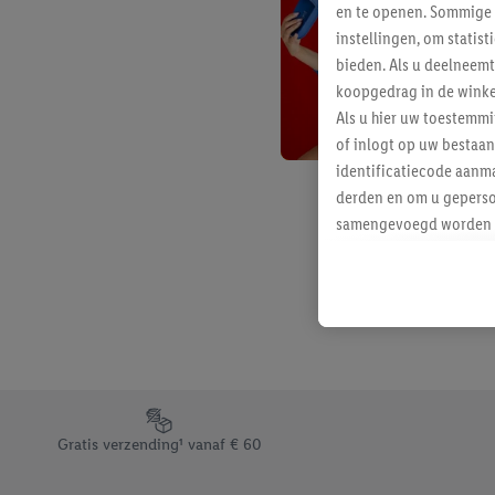
en te openen. Sommige 
instellingen, om statis
bieden. Als u deelneem
koopgedrag in de winke
Als u hier uw toestemm
of inlogt op uw bestaan
identificatiecode aanma
derden en om u geperso
samengevoegd worden me
aan u toegewezen werd
Als u hiermee akkoord g
u interesse hebt getoo
niet te kopen), ook op 
van uw gehashte e-mail
beschikt, meerdere ein
Onder “Aanpassen” kunt
Footerelement met de verschillende USPs van Lidl.be
Door op “weigeren” te k
Gratis verzending¹ vanaf € 60
“aanvaarden” te klikken
waaronder de bewaarter