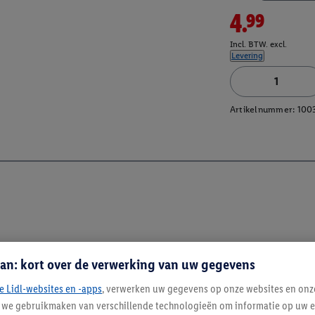
4.99
Incl. BTW. excl.
Levering
Artikelnummer:
100
an: kort over de verwerking van uw gegevens
e Lidl-websites en -apps
, verwerken uw gegevens op onze websites en onz
j we gebruikmaken van verschillende technologieën om informatie op uw e
Blijf op de hoo