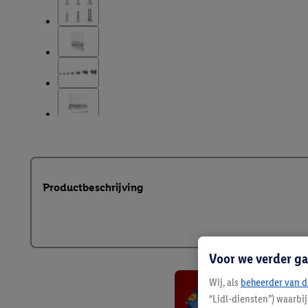
Productbeschrijving
Voor we verder ga
Wij, als
beheerder van d
“Lidl-diensten”) waarbi