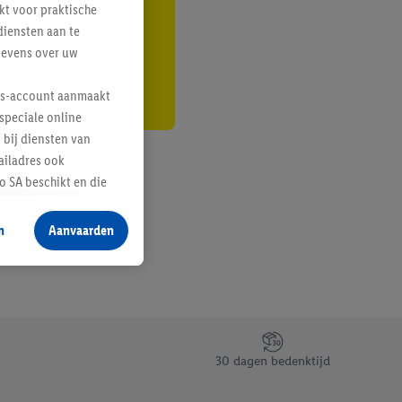
kt voor praktische
r
diensten aan te
gevens over uw
lus-account aanmaakt
speciale online
 bij diensten van
ailadres ook
 SA beschikt en die
 voor producten waarin
n
Aanvaarden
te voegen, maar het
n als er met behulp
arover Criteo SA
gevensverwerking.
taan. Door op
30 dagen bedenktijd
eer informatie,
 vooruitwerkende