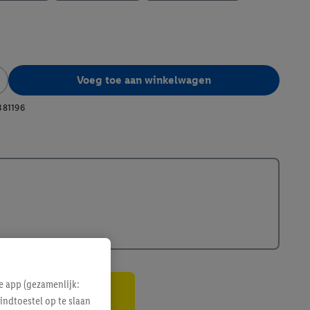
Voeg toe aan winkelwagen
381196
e app (gezamenlijk:
indtoestel op te slaan
gte