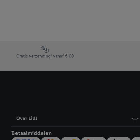
beschikt, meerdere ein
Onder “Aanpassen” kunt
Door op “weigeren” te k
“aanvaarden” te klikken
waaronder de bewaarter
kracht in te trekken, vi
Footerelement met de verschillende USPs van Lidl.be
Gratis verzending¹ vanaf € 60
Over Lidl
Betaalmiddelen