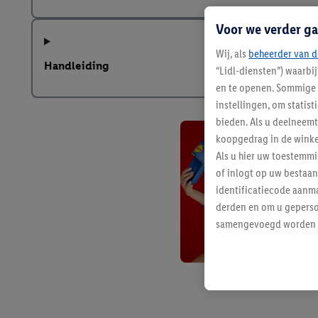
Voor we verder ga
Wij, als
beheerder van d
Handleiding
“Lidl-diensten”) waarbi
en te openen. Sommige 
instellingen, om statis
bieden. Als u deelneem
koopgedrag in de winke
Als u hier uw toestemm
of inlogt op uw bestaan
identificatiecode aanma
derden en om u geperso
samengevoegd worden me
aan u toegewezen werd
Als u hiermee akkoord g
u interesse hebt getoo
niet te kopen), ook op 
van uw gehashte e-mail