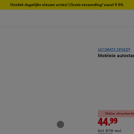
Ontdek dagelijks nieuwe acties! | Gratis verzending¹ vanaf € 60.
ULTIMATE SPEED®
Mobiele autost
Online uitverkoch
44.99
Incl. BTW. excl.