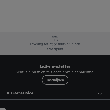
dapparaten of Lidl-diensten aan u kunnen worden toegewezen.
 u individuele doeleinden toestaan en meer informatie vinden over de ge
likken, kunt u alleen het gebruik van de noodzakelijke technologieën toes
, stemt u in met alle verwerkingen voor alle bovengenoemde doeleinden. M
mijn van de gegevens en uw recht om uw toestemming te allen tijde met
ndt u in onze
privacyverklaring
.
Je vindt het impressum hier.
Levering tot bij je thuis of in een
afhaalpunt
Lidl-newsletter
Schrijf je nu in en mis geen enkele aanbieding!
Inschrijven
Klantenservice