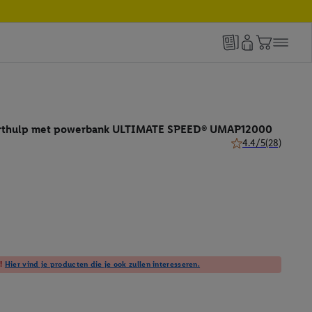
arthulp met powerbank ULTIMATE SPEED® UMAP12000
4.4/5
(28)
4.4 van 5 sterren (
t!
Hier vind je producten die je ook zullen interesseren.