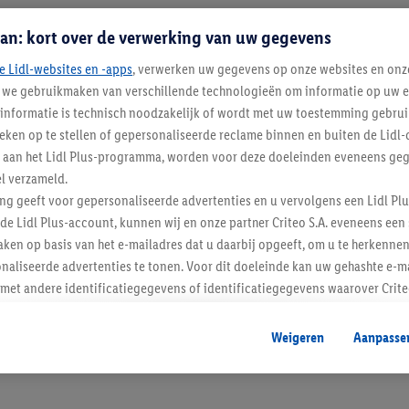
an: kort over de verwerking van uw gegevens
e Lidl-websites en -apps
, verwerken uw gegevens op onze websites en onz
j we gebruikmaken van verschillende technologieën om informatie op uw e
informatie is technisch noodzakelijk of wordt met uw toestemming gebrui
tieken op te stellen of gepersonaliseerde reclame binnen en buiten de Lidl-
t aan het Lidl Plus-programma, worden voor deze doeleinden eveneens ge
l verzameld.
Blijf op de hoo
ing geeft voor gepersonaliseerde advertenties en u vervolgens een Lidl P
de Lidl Plus-account, kunnen wij en onze partner Criteo S.A. eveneens een 
Schrijf je in op de newslette
ken op basis van het e-mailadres dat u daarbij opgeeft, om u te herkennen
naliseerde advertenties te tonen. Voor dit doeleinde kan uw gehashte e-m
Inschrijven
t andere identificatiegegevens of identificatiegegevens waarover Criteo
en.
aat, kunnen advertenties in het kader van retargeting, d.w.z. advertenties
Weigeren
Aanpasse
nd (bijvoorbeeld door het product in de webshop aan uw winkelmandje toe 
verschillende apparaten en verschillende Lidl-diensten worden weergegeve
adres en eventuele andere identificatiegegevens/identificatiegegevens wa