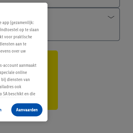
e app (gezamenlijk:
indtoestel op te slaan
kt voor praktische
diensten aan te
gevens over uw
gte
lus-account aanmaakt
speciale online
r
 bij diensten van
ailadres ook
 SA beschikt en die
 voor producten waarin
n
Aanvaarden
te voegen, maar het
n als er met behulp
arover Criteo SA