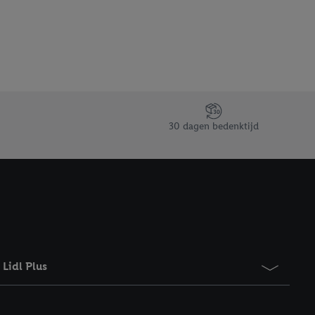
gevensverwerking.
taan. Door op
eer informatie,
 vooruitwerkende
30 dagen bedenktijd
Lidl Plus