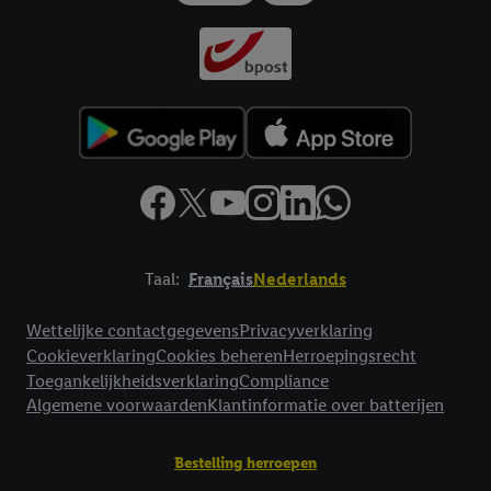
Taal:
Français
Nederlands
Footerelement met links naar juridische teksten
Wettelijke contactgegevens
Privacyverklaring
Cookieverklaring
Cookies beheren
Herroepingsrecht
Toegankelijkheidsverklaring
Compliance
Algemene voorwaarden
Klantinformatie over batterijen
Bestelling herroepen