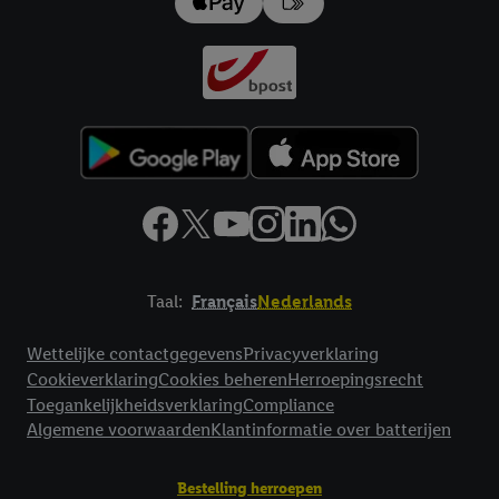
impressum hier.
Taal:
Français
Nederlands
Footerelement met links naar juridische teksten
Wettelijke contactgegevens
Privacyverklaring
Cookieverklaring
Cookies beheren
Herroepingsrecht
Toegankelijkheidsverklaring
Compliance
Algemene voorwaarden
Klantinformatie over batterijen
Bestelling herroepen