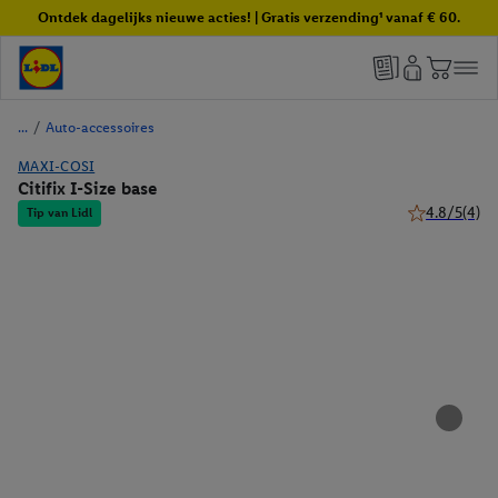
Ontdek dagelijks nieuwe acties! | Gratis verzending¹ vanaf € 60.
/
Auto-accessoires
MAXI-COSI
Citifix I-Size base
4.8/5
(4)
Tip van Lidl
4.8 van 5 ste