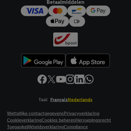
Betaalmiddelen
trekken, vindt u in onze
privacyverklaring
.
Je vindt het
impressum hier.
Taal:
Français
Nederlands
Footerelement met links naar juridische teksten
Wettelijke contactgegevens
Privacyverklaring
Cookieverklaring
Cookies beheren
Herroepingsrecht
Toegankelijkheidsverklaring
Compliance