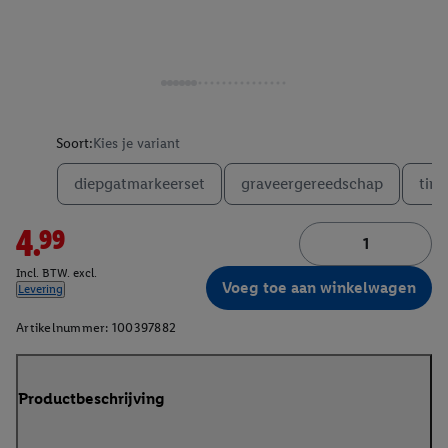
Soort:
Kies je variant
diepgatmarkeerset
graveergereedschap
tim
4.99
Incl. BTW. excl.
Voeg toe aan winkelwagen
Levering
Artikelnummer:
100397882
Productbeschrijving