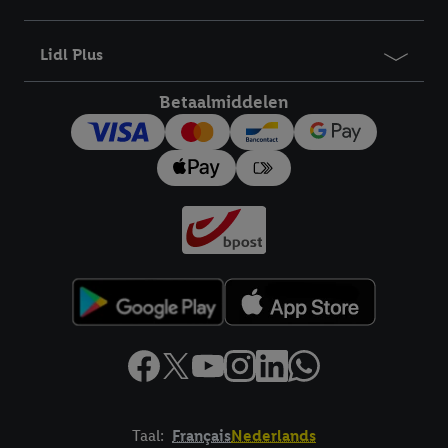
bewaartermijn van de gegevens en uw recht om uw
toestemming te allen tijde met vooruitwerkende kracht in te
Lidl Plus
trekken, vindt u in onze
privacyverklaring
.
Je vindt het
impressum hier.
Betaalmiddelen
Taal:
Français
Nederlands