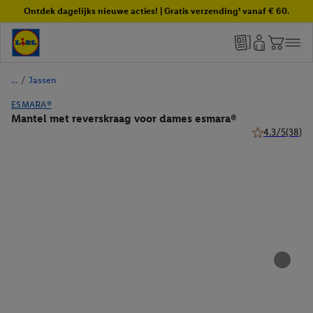
Ontdek dagelijks nieuwe acties! | Gratis verzending¹ vanaf € 60.
/
Jassen
ESMARA®
Mantel met reverskraag voor dames esmara®
4.3/5
(38)
4.3 van 5 ster