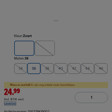
Kleur:
Zwart
Maten:
36
34
36
38
40
42
44
46
Wees er snel bij!
Er zijn nog enkele stuks beschikbaar.
24.99
Incl. BTW. excl.
Levering
Artikelnummer:
100379419002