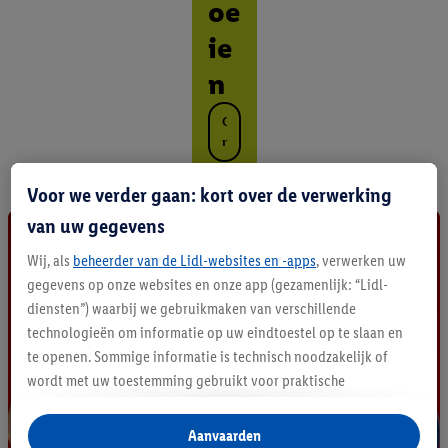
oe
ie
n
O
n
t
d
Voor we verder gaan: kort over de verwerking
e
van uw gegevens
k
a
Wij, als
beheerder van de Lidl-websites en -apps
, verwerken uw
l
l
gegevens op onze websites en onze app (gezamenlijk: “Lidl-
e
diensten”) waarbij we gebruikmaken van verschillende
p
technologieën om informatie op uw eindtoestel op te slaan en
r
te openen. Sommige informatie is technisch noodzakelijk of
o
wordt met uw toestemming gebruikt voor praktische
d
u
instellingen, om statistieken op te stellen of gepersonaliseerde
c
reclame binnen en buiten de Lidl-diensten aan te bieden. Als u
Aanvaarden
t