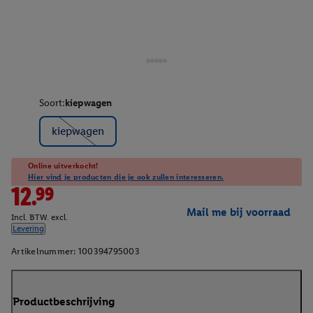
Soort:
kiepwagen
kiepwagen
Online uitverkocht!
Hier vind je producten die je ook zullen interesseren.
12.99
Mail me bij voorraad
Incl. BTW. excl.
Levering
Artikelnummer:
100394795003
Productbeschrijving