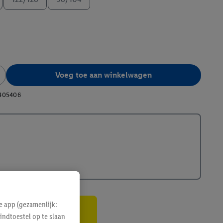
Voeg toe aan winkelwagen
405406
e app (gezamenlijk:
indtoestel op te slaan
gte