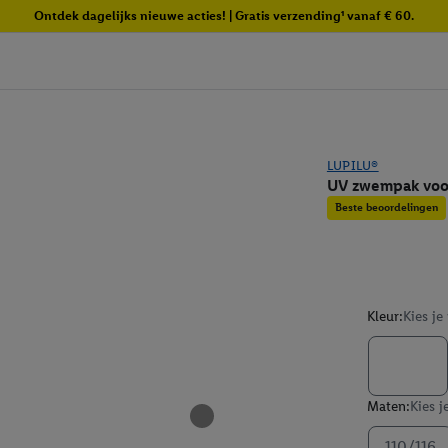
Ontdek dagelijks nieuwe acties! | Gratis verzending¹ vanaf € 60.
LUPILU®
UV zwempak voo
Beste beoordelingen
Kleur:
Kies je
Maten:
Kies j
110/116