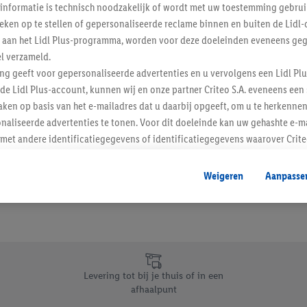
informatie is technisch noodzakelijk of wordt met uw toestemming gebrui
Schrijf je in op de newslette
tieken op te stellen of gepersonaliseerde reclame binnen en buiten de Lidl-
t aan het Lidl Plus-programma, worden voor deze doeleinden eveneens ge
l verzameld.
Inschrijven
ing geeft voor gepersonaliseerde advertenties en u vervolgens een Lidl P
de Lidl Plus-account, kunnen wij en onze partner Criteo S.A. eveneens een 
ken op basis van het e-mailadres dat u daarbij opgeeft, om u te herkennen
naliseerde advertenties te tonen. Voor dit doeleinde kan uw gehashte e-m
t andere identificatiegegevens of identificatiegegevens waarover Criteo
en.
aat, kunnen advertenties in het kader van retargeting, d.w.z. advertenties
Weigeren
Aanpasse
nd (bijvoorbeeld door het product in de webshop aan uw winkelmandje toe 
verschillende apparaten en verschillende Lidl-diensten worden weergegeve
adres en eventuele andere identificatiegegevens/identificatiegegevens wa
dapparaten of Lidl-diensten aan u kunnen worden toegewezen.
 u individuele doeleinden toestaan en meer informatie vinden over de ge
likken, kunt u alleen het gebruik van de noodzakelijke technologieën toes
Levering tot bij je thuis of in een
, stemt u in met alle verwerkingen voor alle bovengenoemde doeleinden. M
afhaalpunt
mijn van de gegevens en uw recht om uw toestemming te allen tijde met