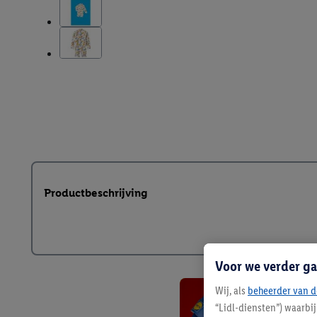
Productbeschrijving
Voor we verder ga
Wij, als
beheerder van d
“Lidl-diensten”) waarbi