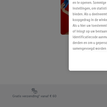
en te openen. Sommige 
instellingen, om statis
bieden. Als u deelneem
koopgedrag in de winke
Als u hier uw toestemm
of inlogt op uw bestaan
identificatiecode aanma
derden en om u geperso
samengevoegd worden me
aan u toegewezen werd
Als u hiermee akkoord g
u interesse hebt getoo
niet te kopen), ook op 
van uw gehashte e-mail
beschikt, meerdere ein
Onder “Aanpassen” kunt
Footerelement met de verschillende USPs van Lidl.be
Door op “weigeren” te k
Gratis verzending¹ vanaf € 60
“aanvaarden” te klikken
waaronder de bewaarter