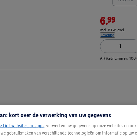
6.99
Incl. BTW. excl.
Levering
Artikelnummer:
100
an: kort over de verwerking van uw gegevens
e Lidl-websites en -apps
, verwerken uw gegevens op onze websites en onz
j we gebruikmaken van verschillende technologieën om informatie op uw e
Blijf op de hoo