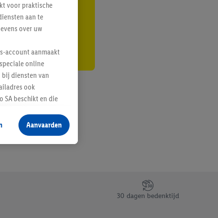
kt voor praktische
r
diensten aan te
gevens over uw
lus-account aanmaakt
speciale online
 bij diensten van
ailadres ook
 SA beschikt en die
 voor producten waarin
n
Aanvaarden
te voegen, maar het
n als er met behulp
arover Criteo SA
gevensverwerking.
taan. Door op
30 dagen bedenktijd
eer informatie,
 vooruitwerkende