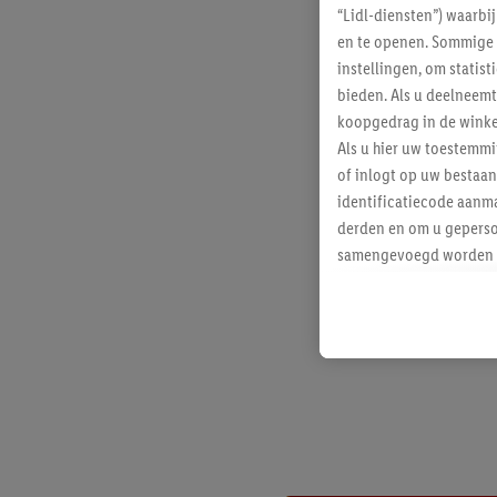
“Lidl-diensten”) waarbi
en te openen. Sommige 
instellingen, om statis
bieden. Als u deelneem
koopgedrag in de winke
Als u hier uw toestemm
of inlogt op uw bestaan
identificatiecode aanma
derden en om u geperso
samengevoegd worden me
aan u toegewezen werd
Als u hiermee akkoord g
u interesse hebt getoo
niet te kopen), ook op 
van uw gehashte e-mail
beschikt, meerdere ein
Onder “Aanpassen” kunt
Door op “weigeren” te k
“aanvaarden” te klikken