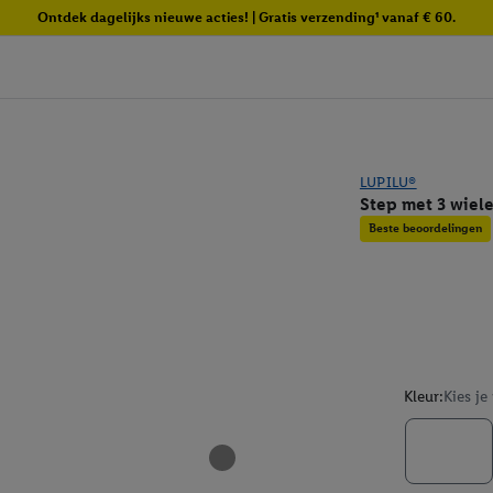
Ontdek dagelijks nieuwe acties! | Gratis verzending¹ vanaf € 60.
LUPILU®
Step met 3 wiel
Beste beoordelingen
Kleur:
Kies je