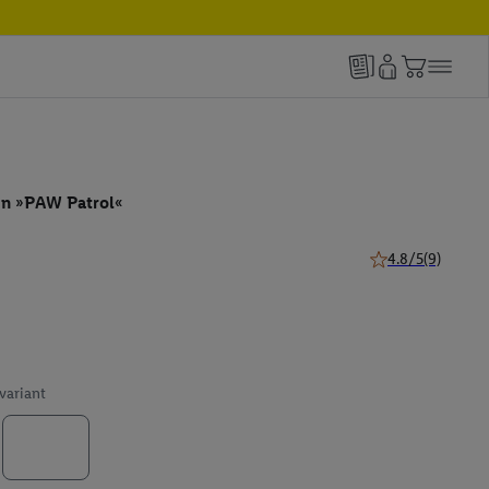
en »PAW Patrol«
4.8/5
(9)
4.8 van 5 sterren 
 variant