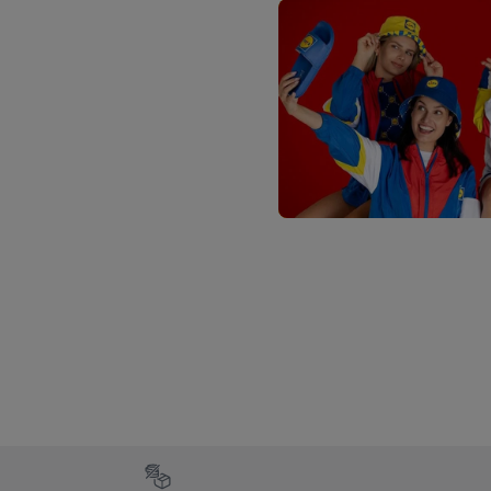
waaronder de bewaarter
kracht in te trekken, vi
Footerelement met de verschillende USPs van Lidl.be