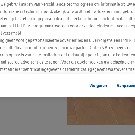
j we gebruikmaken van verschillende technologieën om informatie op uw e
informatie is technisch noodzakelijk of wordt met uw toestemming gebrui
tieken op te stellen of gepersonaliseerde reclame binnen en buiten de Lidl-
t aan het Lidl Plus-programma, worden voor deze doeleinden eveneens ge
l verzameld.
ing geeft voor gepersonaliseerde advertenties en u vervolgens een Lidl P
de Lidl Plus-account, kunnen wij en onze partner Criteo S.A. eveneens een 
ken op basis van het e-mailadres dat u daarbij opgeeft, om u te herkennen
naliseerde advertenties te tonen. Voor dit doeleinde kan uw gehashte e-m
t andere identificatiegegevens of identificatiegegevens waarover Criteo
en.
aat, kunnen advertenties in het kader van retargeting, d.w.z. advertenties
Weigeren
Aanpasse
nd (bijvoorbeeld door het product in de webshop aan uw winkelmandje toe 
verschillende apparaten en verschillende Lidl-diensten worden weergegeve
adres en eventuele andere identificatiegegevens/identificatiegegevens wa
dapparaten of Lidl-diensten aan u kunnen worden toegewezen.
 u individuele doeleinden toestaan en meer informatie vinden over de ge
likken, kunt u alleen het gebruik van de noodzakelijke technologieën toes
, stemt u in met alle verwerkingen voor alle bovengenoemde doeleinden. M