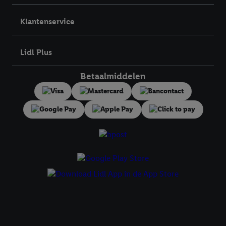
bovengenoemde doeleinden. Meer informatie, waaronder de
bewaartermijn van de gegevens en uw recht om uw
Klantenservice
toestemming te allen tijde met vooruitwerkende kracht in te
trekken, vindt u in onze
privacyverklaring
.
Je vindt het
impressum hier.
Lidl Plus
Betaalmiddelen