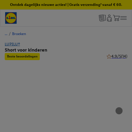
Ontdek dagelijks nieuwe acties! | Gratis verzending¹ vanaf € 60.
/
Broeken
LUPILU®
Short voor kinderen
4.9/5
(14)
Beste beoordelingen
4.9 van 5 ster