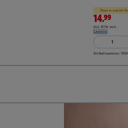
Wees er snel bij! Ni
14.99
Incl. BTW. excl.
Levering
Artikelnummer:
100