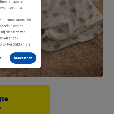
diensten aan te
gevens over uw
lus-account aanmaakt
speciale online
 bij diensten van
ailadres ook
 SA beschikt en die
 voor producten waarin
n
Aanvaarden
te voegen, maar het
n als er met behulp
arover Criteo SA
gevensverwerking.
taan. Door op
gte
eer informatie,
 vooruitwerkende
r