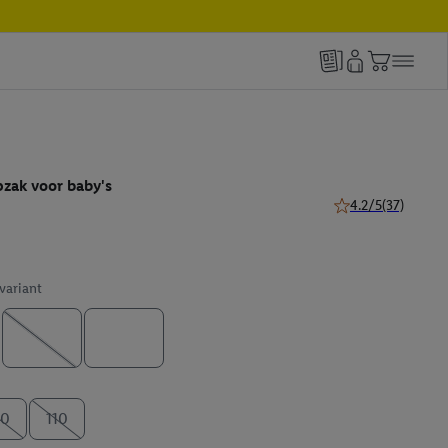
zak voor baby's
4.2/5
(37)
4.2 van 5 sterren (
 variant
90
110