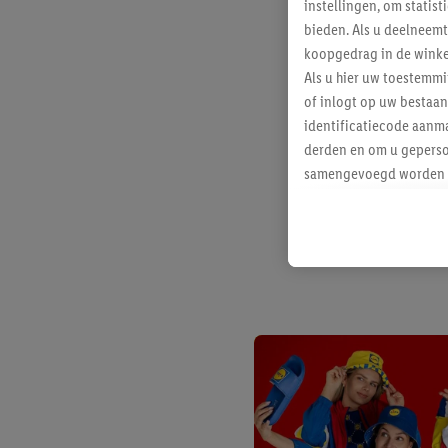
instellingen, om statis
bieden. Als u deelneem
koopgedrag in de winke
Als u hier uw toestemm
of inlogt op uw bestaan
identificatiecode aanma
derden en om u geperso
samengevoegd worden me
aan u toegewezen werd
Als u hiermee akkoord g
u interesse hebt getoo
niet te kopen), ook op 
van uw gehashte e-mail
beschikt, meerdere ein
Onder “Aanpassen” kunt
Door op “weigeren” te k
“aanvaarden” te klikken
waaronder de bewaarter
kracht in te trekken, vi