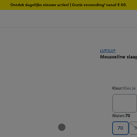
Ontdek dagelijks nieuwe acties! | Gratis verzending¹ vanaf € 60.
LUPILU®
Mousseline slaap
Kleur:
Kies je
Maten:
70
70