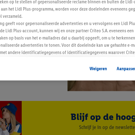
tieken op te stellen of gepersonaliseerde reclame binnen en buiten de Lidl-
t aan het Lidl Plus-programma, worden voor deze doeleinden eveneens ge
l verzameld.
ing geeft voor gepersonaliseerde advertenties en u vervolgens een Lidl P
de Lidl Plus-account, kunnen wij en onze partner Criteo S.A. eveneens een 
ken op basis van het e-mailadres dat u daarbij opgeeft, om u te herkennen
naliseerde advertenties te tonen. Voor dit doeleinde kan uw gehashte e-m
t andere identificatiegegevens of identificatiegegevens waarover Criteo
en.
aat, kunnen advertenties in het kader van retargeting, d.w.z. advertenties
Weigeren
Aanpasse
nd (bijvoorbeeld door het product in de webshop aan uw winkelmandje toe 
verschillende apparaten en verschillende Lidl-diensten worden weergegeve
adres en eventuele andere identificatiegegevens/identificatiegegevens wa
dapparaten of Lidl-diensten aan u kunnen worden toegewezen.
 u individuele doeleinden toestaan en meer informatie vinden over de ge
likken, kunt u alleen het gebruik van de noodzakelijke technologieën toes
Blijf op de hoo
, stemt u in met alle verwerkingen voor alle bovengenoemde doeleinden. M
mijn van de gegevens en uw recht om uw toestemming te allen tijde met
Schrijf je in op de newslette
ndt u in onze
privacyverklaring
.
Je vindt het impressum hier.