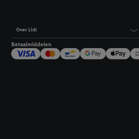
Over Lidl
Betaalmiddelen
Footerelement met links naar juridische teksten