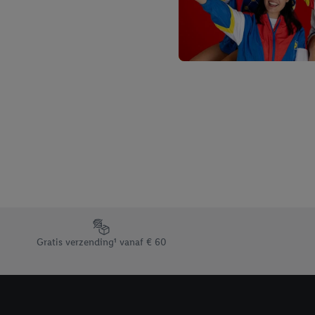
Footerelement met de verschillende USPs van Lidl.be
Gratis verzending¹ vanaf € 60