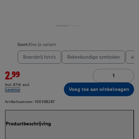
Soort:
Kies je variant
Boerderij foto's
Rekenkundige symbolen
alf
2.99
Incl. BTW. excl.
Voeg toe aan winkelwagen
Levering
Artikelnummer:
100398287
Productbeschrijving