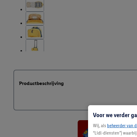
Productbeschrijving
Voor we verder ga
Wij, als
beheerder van d
“Lidl-diensten”) waarbi