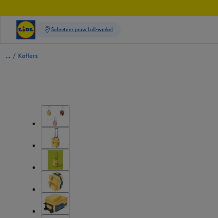
/
Koffers