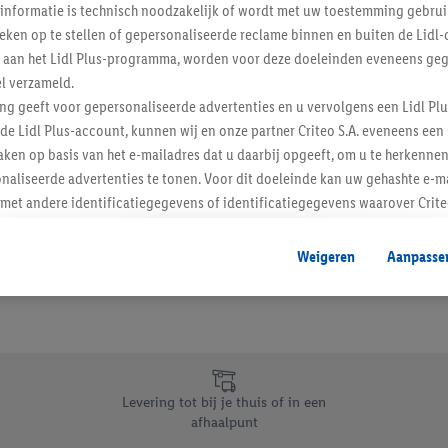
informatie is technisch noodzakelijk of wordt met uw toestemming gebrui
Schrijf je in op de newslette
tieken op te stellen of gepersonaliseerde reclame binnen en buiten de Lidl-
t aan het Lidl Plus-programma, worden voor deze doeleinden eveneens ge
l verzameld.
Inschrijven
ing geeft voor gepersonaliseerde advertenties en u vervolgens een Lidl P
de Lidl Plus-account, kunnen wij en onze partner Criteo S.A. eveneens een 
ken op basis van het e-mailadres dat u daarbij opgeeft, om u te herkennen
naliseerde advertenties te tonen. Voor dit doeleinde kan uw gehashte e-m
t andere identificatiegegevens of identificatiegegevens waarover Criteo
en.
aat, kunnen advertenties in het kader van retargeting, d.w.z. advertenties
Weigeren
Aanpasse
nd (bijvoorbeeld door het product in de webshop aan uw winkelmandje toe 
verschillende apparaten en verschillende Lidl-diensten worden weergegeve
adres en eventuele andere identificatiegegevens/identificatiegegevens wa
dapparaten of Lidl-diensten aan u kunnen worden toegewezen.
 u individuele doeleinden toestaan en meer informatie vinden over de ge
likken, kunt u alleen het gebruik van de noodzakelijke technologieën toes
Levering tot bij je thuis of in een
, stemt u in met alle verwerkingen voor alle bovengenoemde doeleinden. M
afhaalpunt
mijn van de gegevens en uw recht om uw toestemming te allen tijde met