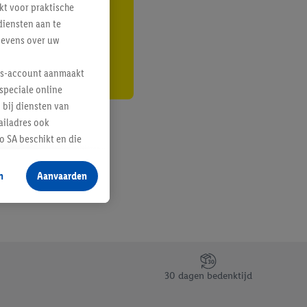
kt voor praktische
r
diensten aan te
gevens over uw
lus-account aanmaakt
speciale online
 bij diensten van
ailadres ook
 SA beschikt en die
 voor producten waarin
n
Aanvaarden
te voegen, maar het
n als er met behulp
arover Criteo SA
gevensverwerking.
taan. Door op
30 dagen bedenktijd
eer informatie,
 vooruitwerkende