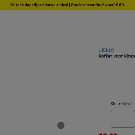
Ontdek dagelijks nieuwe acties! | Gratis verzending¹ vanaf € 60.
LUPILU®
Koffer voor kind
Kleur:
Kies je