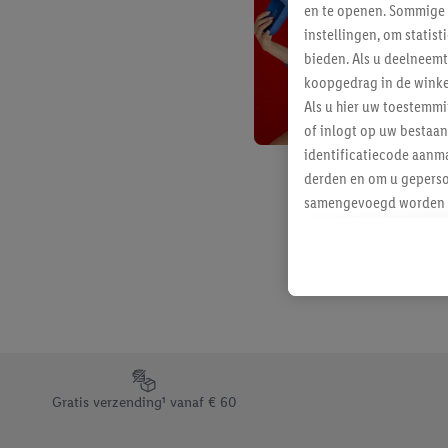
en te openen. Sommige 
instellingen, om statis
bieden. Als u deelneem
koopgedrag in de winke
Als u hier uw toestemm
of inlogt op uw bestaan
identificatiecode aanma
derden en om u geperso
samengevoegd worden me
aan u toegewezen werd
Als u hiermee akkoord g
u interesse hebt getoo
niet te kopen), ook op 
van uw gehashte e-mail
beschikt, meerdere ein
Onder “Aanpassen” kunt
Footerelement met de verschillende USPs van Lidl.be
Door op “weigeren” te k
Gratis verzending¹ vanaf € 60
“aanvaarden” te klikken
waaronder de bewaarter