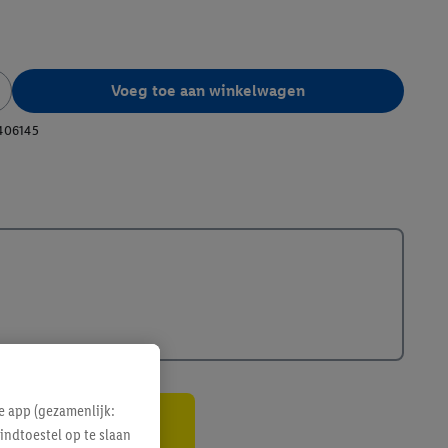
Voeg toe aan winkelwagen
406145
e app (gezamenlijk:
indtoestel op te slaan
gte