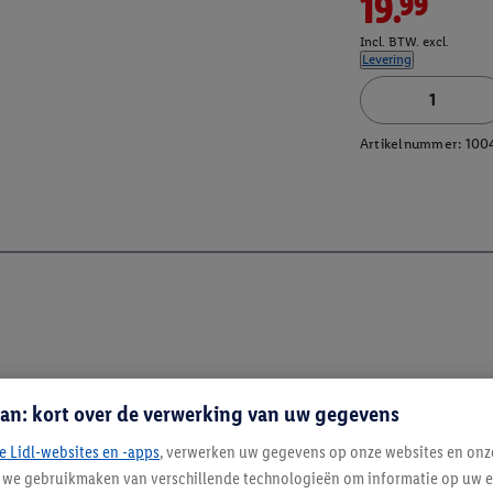
19.99
Incl. BTW. excl.
Levering
Artikelnummer:
100
an: kort over de verwerking van uw gegevens
e Lidl-websites en -apps
, verwerken uw gegevens op onze websites en onz
j we gebruikmaken van verschillende technologieën om informatie op uw e
Blijf op de hoo