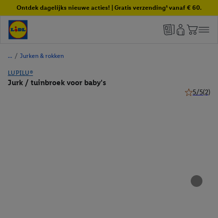
Ontdek dagelijks nieuwe acties! | Gratis verzending¹ vanaf € 60.
/
Jurken & rokken
LUPILU®
Jurk / tuinbroek voor baby's
5/5
(2)
5 van 5 ste