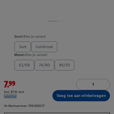
Soort:
Kies je variant
Jurk
tuinbroek
Maten:
Kies je variant
62/68
74/80
86/92
7.99
Incl. BTW. excl.
Voeg toe aan winkelwagen
Levering
Artikelnummer:
100406217