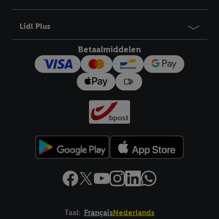
bewaartermijn van de gegevens en uw recht om uw
toestemming te allen tijde met vooruitwerkende kracht in te
Lidl Plus
trekken, vindt u in onze
privacyverklaring
.
Je vindt het
impressum hier.
Betaalmiddelen
Taal:
Français
Nederlands