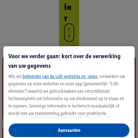
ie
r
O
n
t
d
e
Voor we verder gaan: kort over de verwerking
k
van uw gegevens
a
l
Wij, als
beheerder van de Lidl-websites en -apps
, verwerken uw
l
gegevens op onze websites en onze app (gezamenlijk: “Lidl-
e
diensten”) waarbij we gebruikmaken van verschillende
p
r
technologieën om informatie op uw eindtoestel op te slaan en
o
te openen. Sommige informatie is technisch noodzakelijk of
d
wordt met uw toestemming gebruikt voor praktische
u
instellingen, om statistieken op te stellen of gepersonaliseerde
c
reclame binnen en buiten de Lidl-diensten aan te bieden. Als u
t
Aanvaarden
e
deelneemt aan het Lidl Plus-programma, worden voor deze