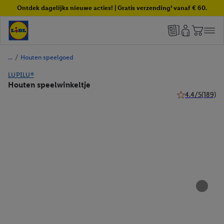
Ontdek dagelijks nieuwe acties! | Gratis verzending¹ vanaf € 60.
/
Houten speelgoed
LUPILU®
Houten speelwinkeltje
4.4/5
(189)
4.4 van 5 sterre