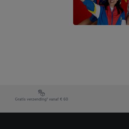
Footerelement met de verschillende USPs van Lidl.be
Gratis verzending¹ vanaf € 60