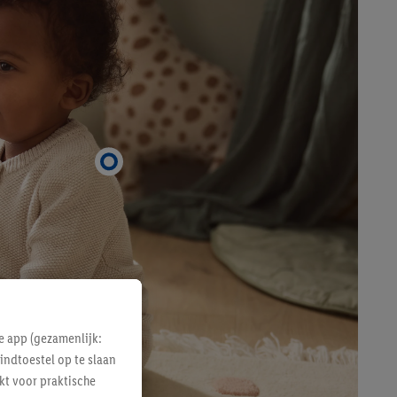
e app (gezamenlijk:
indtoestel op te slaan
kt voor praktische