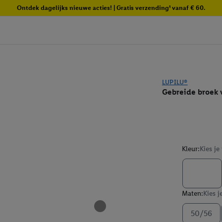
Ontdek dagelijks nieuwe acties! | Gratis verzending¹ vanaf € 60.
LUPILU®
Gebreide broek 
Kleur:
Kies je
Maten:
Kies j
50/56