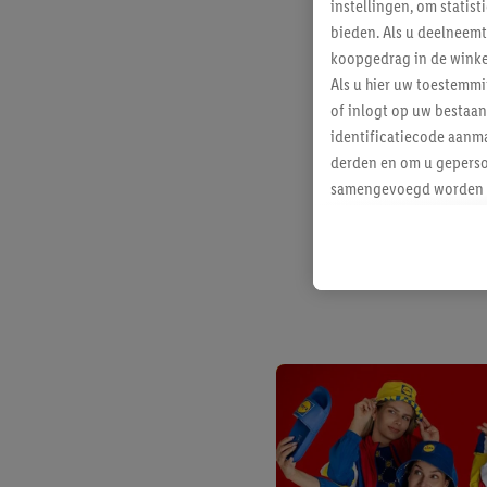
instellingen, om statis
bieden. Als u deelneem
koopgedrag in de winke
Als u hier uw toestemm
of inlogt op uw bestaan
identificatiecode aanma
derden en om u geperso
samengevoegd worden me
aan u toegewezen werd
Als u hiermee akkoord g
u interesse hebt getoo
niet te kopen), ook op 
van uw gehashte e-mail
beschikt, meerdere ein
Onder “Aanpassen” kunt
Door op “weigeren” te k
“aanvaarden” te klikken
waaronder de bewaarter
kracht in te trekken, vi