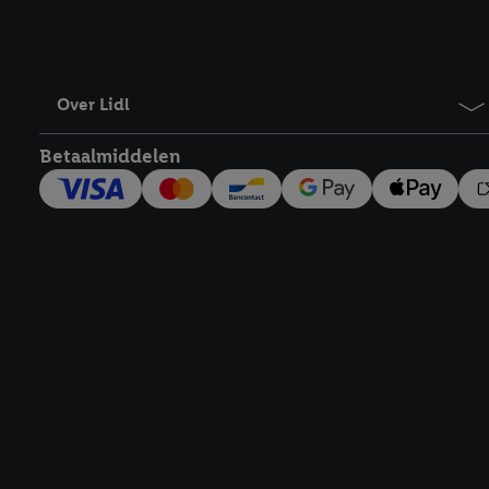
Over Lidl
Betaalmiddelen
Footerelement met links naar juridische teksten