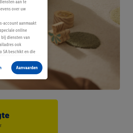
diensten aan te
gevens over uw
lus-account aanmaakt
speciale online
 bij diensten van
ailadres ook
 SA beschikt en die
 voor producten waarin
n
Aanvaarden
te voegen, maar het
n als er met behulp
arover Criteo SA
gevensverwerking.
taan. Door op
gte
eer informatie,
 vooruitwerkende
r