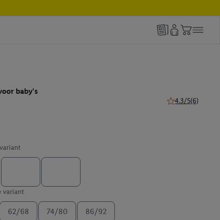
voor baby's
4.3/5
(6)
4.3 van 5 sterren 
 variant
e variant
62/68
74/80
86/92