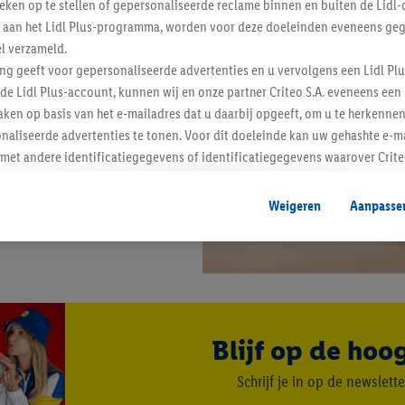
tieken op te stellen of gepersonaliseerde reclame binnen en buiten de Lidl-
t aan het Lidl Plus-programma, worden voor deze doeleinden eveneens ge
l verzameld.
ing geeft voor gepersonaliseerde advertenties en u vervolgens een Lidl P
de Lidl Plus-account, kunnen wij en onze partner Criteo S.A. eveneens een 
ken op basis van het e-mailadres dat u daarbij opgeeft, om u te herkennen
naliseerde advertenties te tonen. Voor dit doeleinde kan uw gehashte e-m
t andere identificatiegegevens of identificatiegegevens waarover Criteo
en.
aat, kunnen advertenties in het kader van retargeting, d.w.z. advertenties
Weigeren
Aanpasse
nd (bijvoorbeeld door het product in de webshop aan uw winkelmandje toe 
verschillende apparaten en verschillende Lidl-diensten worden weergegeve
adres en eventuele andere identificatiegegevens/identificatiegegevens wa
dapparaten of Lidl-diensten aan u kunnen worden toegewezen.
 u individuele doeleinden toestaan en meer informatie vinden over de ge
likken, kunt u alleen het gebruik van de noodzakelijke technologieën toes
Blijf op de hoo
, stemt u in met alle verwerkingen voor alle bovengenoemde doeleinden. M
mijn van de gegevens en uw recht om uw toestemming te allen tijde met
Schrijf je in op de newslette
ndt u in onze
privacyverklaring
.
Je vindt het impressum hier.