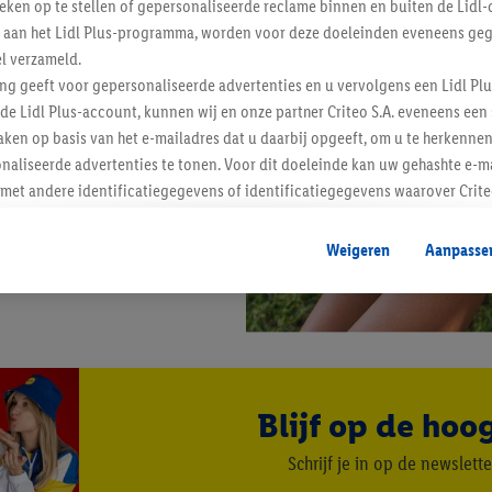
tieken op te stellen of gepersonaliseerde reclame binnen en buiten de Lidl-
t aan het Lidl Plus-programma, worden voor deze doeleinden eveneens ge
l verzameld.
ing geeft voor gepersonaliseerde advertenties en u vervolgens een Lidl P
de Lidl Plus-account, kunnen wij en onze partner Criteo S.A. eveneens een 
ken op basis van het e-mailadres dat u daarbij opgeeft, om u te herkennen
naliseerde advertenties te tonen. Voor dit doeleinde kan uw gehashte e-m
t andere identificatiegegevens of identificatiegegevens waarover Criteo
en.
aat, kunnen advertenties in het kader van retargeting, d.w.z. advertenties
Weigeren
Aanpasse
nd (bijvoorbeeld door het product in de webshop aan uw winkelmandje toe 
verschillende apparaten en verschillende Lidl-diensten worden weergegeve
adres en eventuele andere identificatiegegevens/identificatiegegevens wa
dapparaten of Lidl-diensten aan u kunnen worden toegewezen.
 u individuele doeleinden toestaan en meer informatie vinden over de ge
likken, kunt u alleen het gebruik van de noodzakelijke technologieën toes
Blijf op de hoo
, stemt u in met alle verwerkingen voor alle bovengenoemde doeleinden. M
mijn van de gegevens en uw recht om uw toestemming te allen tijde met
Schrijf je in op de newslette
ndt u in onze
privacyverklaring
.
Je vindt het impressum hier.