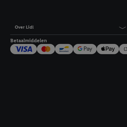
Over Lidl
Betaalmiddelen
Footerelement met links naar juridische teksten