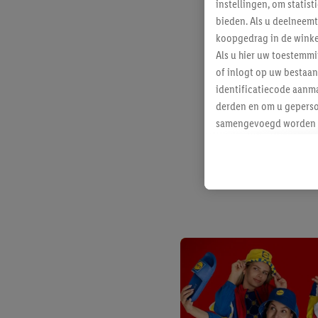
instellingen, om statis
bieden. Als u deelneem
koopgedrag in de winke
Als u hier uw toestemm
of inlogt op uw bestaan
identificatiecode aanma
derden en om u geperso
samengevoegd worden me
aan u toegewezen werd
Als u hiermee akkoord g
u interesse hebt getoo
niet te kopen), ook op 
van uw gehashte e-mail
beschikt, meerdere ein
Onder “Aanpassen” kunt
Door op “weigeren” te k
“aanvaarden” te klikken
waaronder de bewaarter
kracht in te trekken, vi