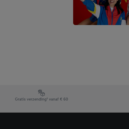
Footerelement met de verschillende USPs van Lidl.be
Gratis verzending¹ vanaf € 60