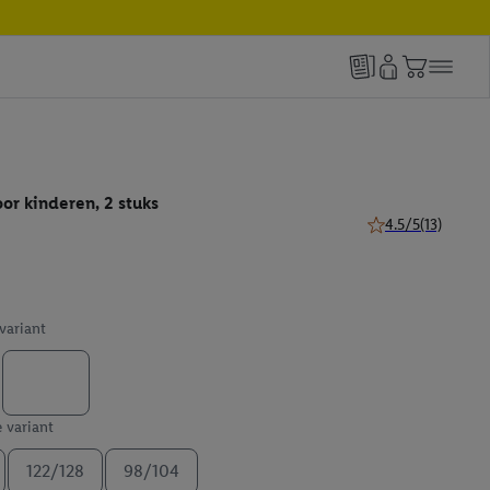
or kinderen, 2 stuks
4.5/5
(13)
4.5 van 5 sterren (
 variant
e variant
122/128
98/104