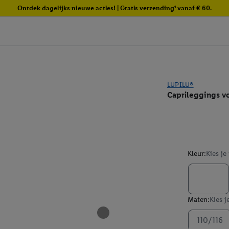
Ontdek dagelijks nieuwe acties! | Gratis verzending¹ vanaf € 60.
LUPILU®
Caprileggings vo
Kleur:
Kies je
Maten:
Kies j
110/116