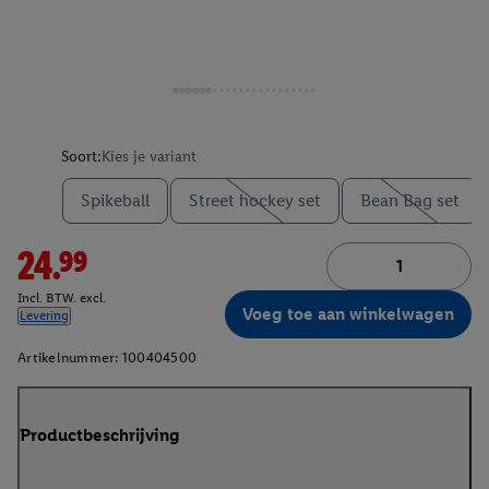
Soort:
Kies je variant
Spikeball
Street hockey set
Bean Bag set
24.99
Incl. BTW. excl.
Voeg toe aan winkelwagen
Levering
Artikelnummer:
100404500
Productbeschrijving