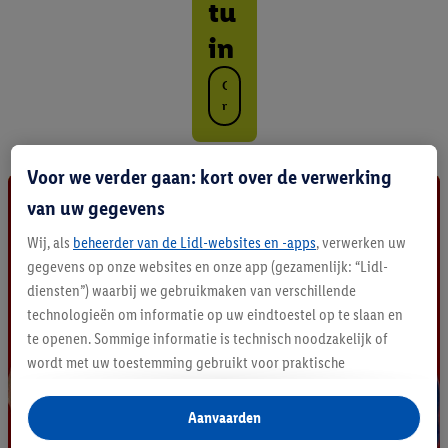
tu
in
O
n
t
d
e
Voor we verder gaan: kort over de verwerking
k
van uw gegevens
a
l
Wij, als
beheerder van de Lidl-websites en -apps
, verwerken uw
l
gegevens op onze websites en onze app (gezamenlijk: “Lidl-
e
p
diensten”) waarbij we gebruikmaken van verschillende
r
technologieën om informatie op uw eindtoestel op te slaan en
o
te openen. Sommige informatie is technisch noodzakelijk of
d
wordt met uw toestemming gebruikt voor praktische
u
instellingen, om statistieken op te stellen of gepersonaliseerde
c
t
reclame binnen en buiten de Lidl-diensten aan te bieden. Als u
Aanvaarden
e
deelneemt aan het Lidl Plus-programma, worden voor deze
n