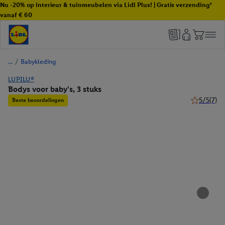
Nu -20% op interieur & tuinmeubelen via Lidl Plus! | Gratis verzending¹
vanaf € 60
/
Babykleding
LUPILU®
Bodys voor baby's, 3 stuks
5/5
(7)
Beste beoordelingen
5 van 5 ste