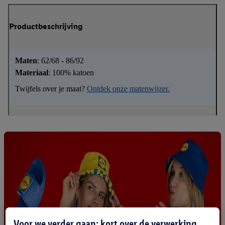
Productbeschrijving
Maten
: 62/68 - 86/92
Materiaal
: 100% katoen
Twijfels over je maat?
Ontdek onze matenwijzer.
Voor we verder gaan: kort over de verwerking