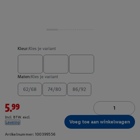
Kleur:
Kies je variant
Maten:
Kies je variant
62/68
74/80
86/92
5.99
Incl. BTW. excl.
Voeg toe aan winkelwagen
Levering
Artikelnummer:
100399556