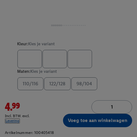
Kleur:
Kies je variant
Maten:
Kies je variant
110/116
122/128
98/104
4.99
Incl. BTW. excl.
Voeg toe aan winkelwagen
Levering
Artikelnummer:
100405418