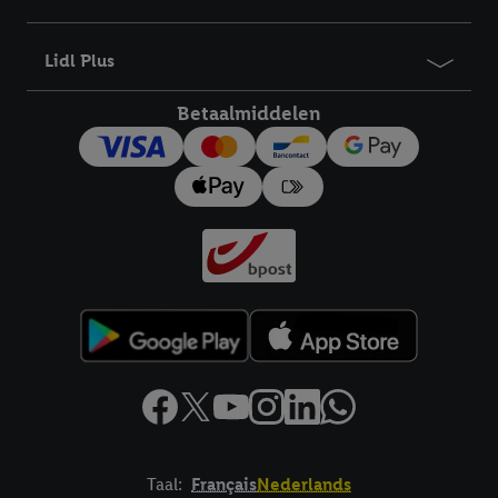
bewaartermijn van de gegevens en uw recht om uw
toestemming te allen tijde met vooruitwerkende kracht in te
Lidl Plus
trekken, vindt u in onze
privacyverklaring
.
Je vindt het
impressum hier.
Betaalmiddelen
Taal:
Français
Nederlands