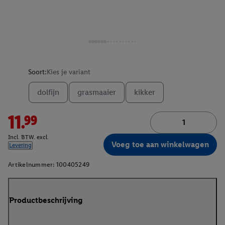
Soort:
Kies je variant
dolfijn
grasmaaier
kikker
11.99
Incl. BTW. excl.
Voeg toe aan winkelwagen
Levering
Artikelnummer:
100405249
Productbeschrijving