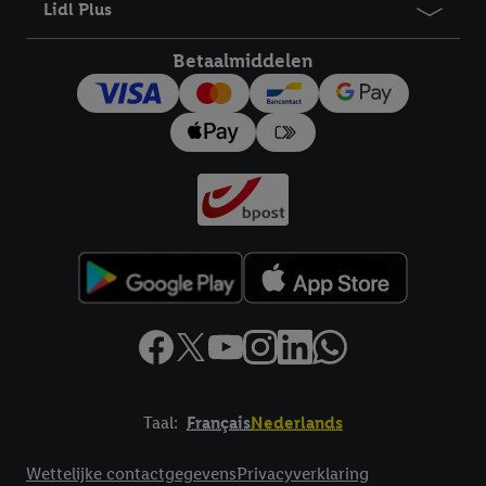
Lidl Plus
toestemming te allen tijde met vooruitwerkende kracht in te
trekken, vindt u in onze
privacyverklaring
.
Je vindt het
Betaalmiddelen
impressum hier.
Taal:
Français
Nederlands
Footerelement met links naar juridische teksten
Wettelijke contactgegevens
Privacyverklaring