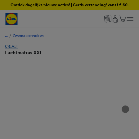
Ontdek dagelijks nieuwe acties! | Gratis verzending¹ vanaf € 60.
/
Zwemaccessoires
CRIVIT
Luchtmatras XXL