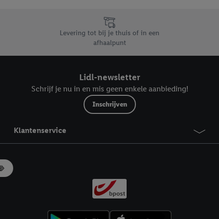
likken, kunt u alleen het gebruik van de noodzakelijke technologieën toes
, stemt u in met alle verwerkingen voor alle bovengenoemde doeleinden. M
mijn van de gegevens en uw recht om uw toestemming te allen tijde met
Levering tot bij je thuis of in een
ndt u in onze
privacyverklaring
.
Je vindt het impressum hier.
afhaalpunt
Lidl-newsletter
Schrijf je nu in en mis geen enkele aanbieding!
Inschrijven
Klantenservice