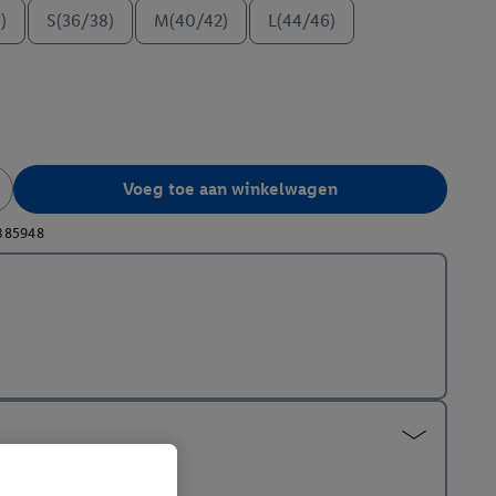
)
S(36/38)
M(40/42)
L(44/46)
Voeg toe aan winkelwagen
385948