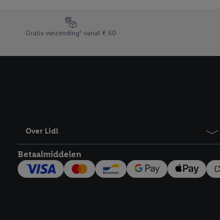
Door op “weigeren” te k
“aanvaarden” te klikken
Footerelement met de verschillende USPs van Lidl.be
waaronder de bewaarter
Gratis verzending¹ vanaf € 60
kracht in te trekken, vi
Over Lidl
Betaalmiddelen