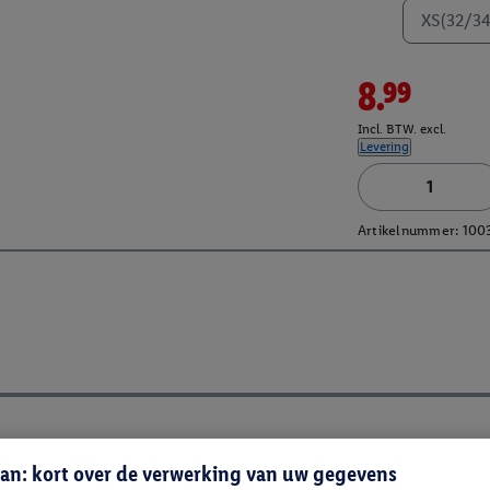
XS(32/34
8.99
Incl. BTW. excl.
Levering
Artikelnummer:
100
an: kort over de verwerking van uw gegevens