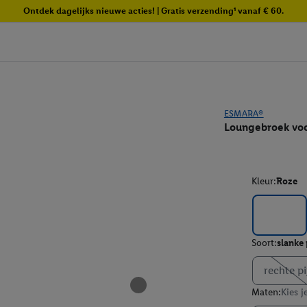
Ontdek dagelijks nieuwe acties! | Gratis verzending¹ vanaf € 60.
ESMARA®
Loungebroek vo
Kleur:
Roze
Soort:
slanke
rechte pi
Maten:
Kies j