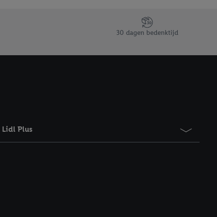
taan. Door op
eer informatie,
 vooruitwerkende
30 dagen bedenktijd
Lidl Plus