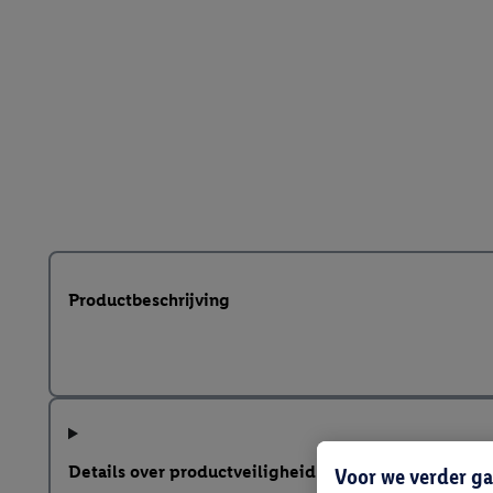
Productbeschrijving
Details over productveiligheid
Voor we verder ga