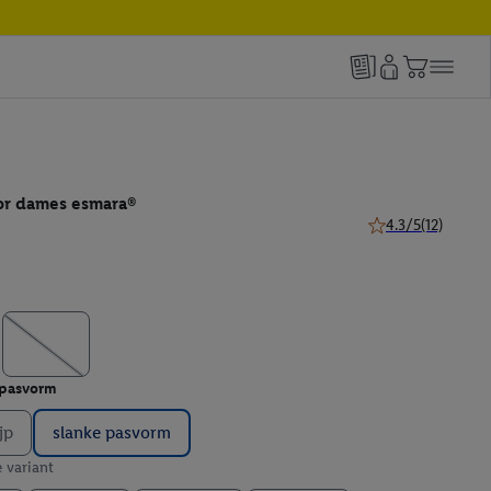
or dames esmara®
4.3/5
(12)
4.3 van 5 sterren (
 pasvorm
jp
slanke pasvorm
e variant