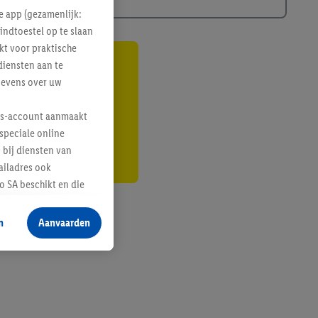
e app (gezamenlijk:
indtoestel op te slaan
kt voor praktische
diensten aan te
gte
gevens over uw
r
lus-account aanmaakt
speciale online
 bij diensten van
ailadres ook
 SA beschikt en die
 voor producten waarin
n
Aanvaarden
te voegen, maar het
n als er met behulp
arover Criteo SA
gevensverwerking.