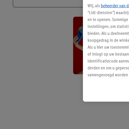
Wij, als
beheerder van d
“Lidl-diensten”) waarbi
en te openen. Sommige 
instellingen, om statis
bieden. Als u deelneem
koopgedrag in de winke
Als u hier uw toestemm
of inlogt op uw bestaan
identificatiecode aanma
derden en om u geperso
samengevoegd worden me
aan u toegewezen werd
Als u hiermee akkoord g
u interesse hebt getoo
niet te kopen), ook op 
van uw gehashte e-mail
beschikt, meerdere ein
Onder “Aanpassen” kunt