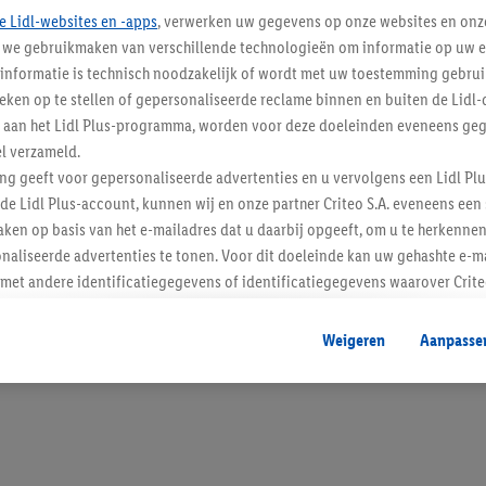
e Lidl-websites en -apps
, verwerken uw gegevens op onze websites en onz
j we gebruikmaken van verschillende technologieën om informatie op uw e
informatie is technisch noodzakelijk of wordt met uw toestemming gebrui
tieken op te stellen of gepersonaliseerde reclame binnen en buiten de Lidl-
Blijf op de hoo
t aan het Lidl Plus-programma, worden voor deze doeleinden eveneens ge
l verzameld.
Schrijf je in op de newslette
ing geeft voor gepersonaliseerde advertenties en u vervolgens een Lidl P
de Lidl Plus-account, kunnen wij en onze partner Criteo S.A. eveneens een 
Inschrijven
ken op basis van het e-mailadres dat u daarbij opgeeft, om u te herkennen
naliseerde advertenties te tonen. Voor dit doeleinde kan uw gehashte e-m
t andere identificatiegegevens of identificatiegegevens waarover Criteo
en.
aat, kunnen advertenties in het kader van retargeting, d.w.z. advertenties
Weigeren
Aanpasse
nd (bijvoorbeeld door het product in de webshop aan uw winkelmandje toe 
verschillende apparaten en verschillende Lidl-diensten worden weergegeve
adres en eventuele andere identificatiegegevens/identificatiegegevens wa
dapparaten of Lidl-diensten aan u kunnen worden toegewezen.
 u individuele doeleinden toestaan en meer informatie vinden over de ge