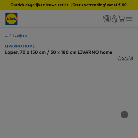
Ontdek dagelijks nieuwe acties! | Gratis verzending¹ vanaf € 60.
/
Tapijten
LIVARNO HOME
Loper, 70 x 150 cm / 50 x 180 cm LIVARNO home
5/5
(3)
5 van 5 ste