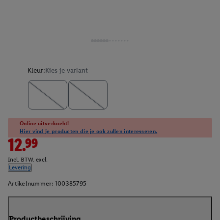
Kleur:
Kies je variant
Online uitverkocht!
Hier vind je producten die je ook zullen interesseren.
12.99
Incl. BTW. excl.
Levering
Artikelnummer:
100385795
Productbeschrijving