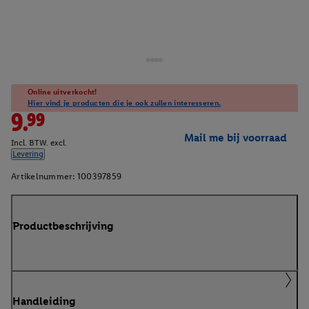
Online uitverkocht!
Hier vind je producten die je ook zullen interesseren.
9.99
Mail me bij voorraad
Incl. BTW. excl.
Levering
Artikelnummer:
100397859
Productbeschrijving
Handleiding