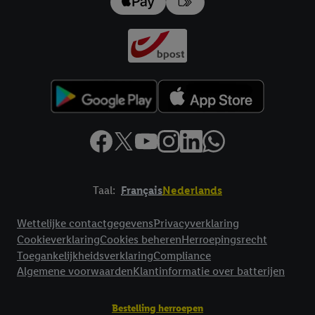
impressum hier.
Taal:
Français
Nederlands
Footerelement met links naar juridische teksten
Wettelijke contactgegevens
Privacyverklaring
Cookieverklaring
Cookies beheren
Herroepingsrecht
Toegankelijkheidsverklaring
Compliance
Algemene voorwaarden
Klantinformatie over batterijen
Bestelling herroepen