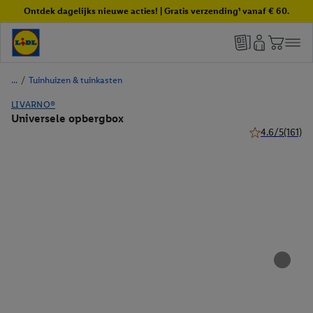
Ontdek dagelijks nieuwe acties! | Gratis verzending¹ vanaf € 60.
/
Tuinhuizen & tuinkasten
LIVARNO®
Universele opbergbox
4.6/5
(161)
4.6 van 5 sterr