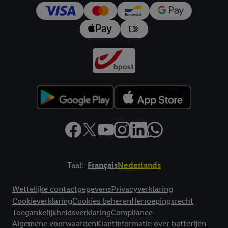
trekken, vindt u in onze
privacyverklaring
.
Je vindt het
impressum hier.
Taal:
Français
Nederlands
Footerelement met links naar juridische teksten
Wettelijke contactgegevens
Privacyverklaring
Cookieverklaring
Cookies beheren
Herroepingsrecht
Toegankelijkheidsverklaring
Compliance
Algemene voorwaarden
Klantinformatie over batterijen