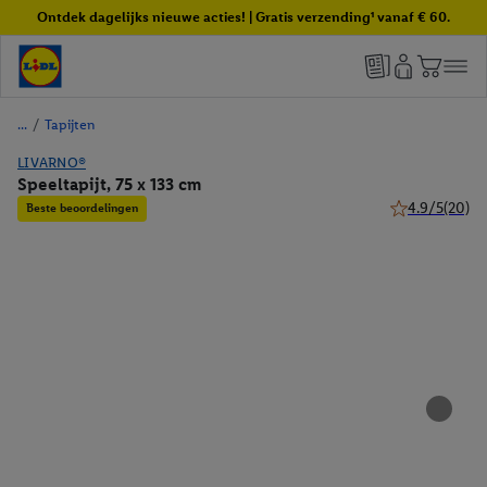
Ontdek dagelijks nieuwe acties! | Gratis verzending¹ vanaf € 60.
/
Tapijten
LIVARNO®
Speeltapijt, 75 x 133 cm
4.9/5
(20)
Beste beoordelingen
4.9 van 5 sterr