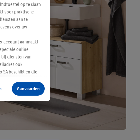
indtoestel op te slaan
kt voor praktische
diensten aan te
gevens over uw
lus-account aanmaakt
speciale online
 bij diensten van
ailadres ook
 SA beschikt en die
 voor producten waarin
n
Aanvaarden
te voegen, maar het
n als er met behulp
arover Criteo SA
gevensverwerking.
taan. Door op
eer informatie,