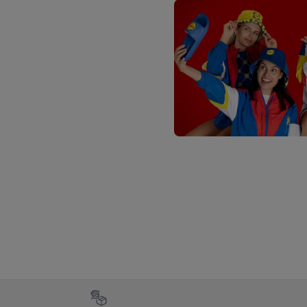
waaronder de bewaarter
kracht in te trekken, vi
Footerelement met de verschillende USPs van Lidl.be