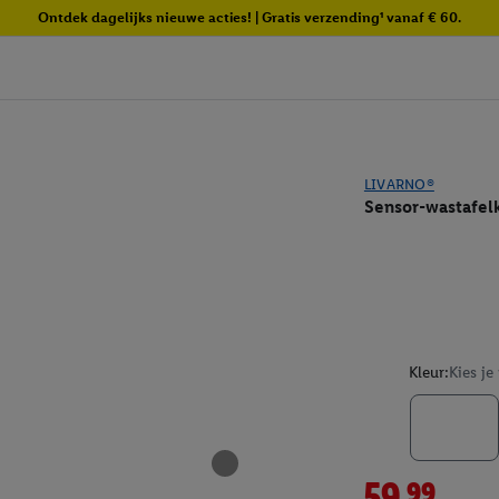
Ontdek dagelijks nieuwe acties! | Gratis verzending¹ vanaf € 60.
LIVARNO®
Sensor-wastafel
Kleur:
Kies je
59.99