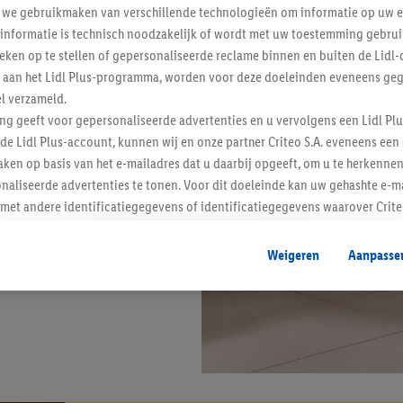
j we gebruikmaken van verschillende technologieën om informatie op uw e
informatie is technisch noodzakelijk of wordt met uw toestemming gebrui
tieken op te stellen of gepersonaliseerde reclame binnen en buiten de Lidl-
t aan het Lidl Plus-programma, worden voor deze doeleinden eveneens ge
l verzameld.
ing geeft voor gepersonaliseerde advertenties en u vervolgens een Lidl P
de Lidl Plus-account, kunnen wij en onze partner Criteo S.A. eveneens een 
ken op basis van het e-mailadres dat u daarbij opgeeft, om u te herkennen
naliseerde advertenties te tonen. Voor dit doeleinde kan uw gehashte e-m
t andere identificatiegegevens of identificatiegegevens waarover Criteo
en.
aat, kunnen advertenties in het kader van retargeting, d.w.z. advertenties
Weigeren
Aanpasse
nd (bijvoorbeeld door het product in de webshop aan uw winkelmandje toe 
verschillende apparaten en verschillende Lidl-diensten worden weergegeve
adres en eventuele andere identificatiegegevens/identificatiegegevens wa
dapparaten of Lidl-diensten aan u kunnen worden toegewezen.
 u individuele doeleinden toestaan en meer informatie vinden over de ge
likken, kunt u alleen het gebruik van de noodzakelijke technologieën toes
, stemt u in met alle verwerkingen voor alle bovengenoemde doeleinden. M