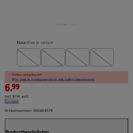
Kleur:
Kies je variant
Online uitverkocht!
Hier vind je producten die je ook zullen interesseren.
6.99
Incl. BTW. excl.
Levering
Artikelnummer:
100404578
Productbeschrijving