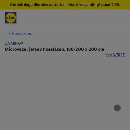
Ontdek dagelijks nieuwe acties! | Gratis verzending¹ vanaf € 60.
/
Hoeslakens
LIVARNO®
Microvezel jersey hoeslaken, 180-200 x 200 cm
4.3/5
(23)
4.3 van 5 ster