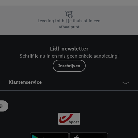
likken, kunt u alleen het gebruik van de noodzakelijke technologieën toes
, stemt u in met alle verwerkingen voor alle bovengenoemde doeleinden. M
mijn van de gegevens en uw recht om uw toestemming te allen tijde met
Levering tot bij je thuis of in een
ndt u in onze
privacyverklaring
.
Je vindt het impressum hier.
afhaalpunt
Lidl-newsletter
Schrijf je nu in en mis geen enkele aanbieding!
Inschrijven
Klantenservice