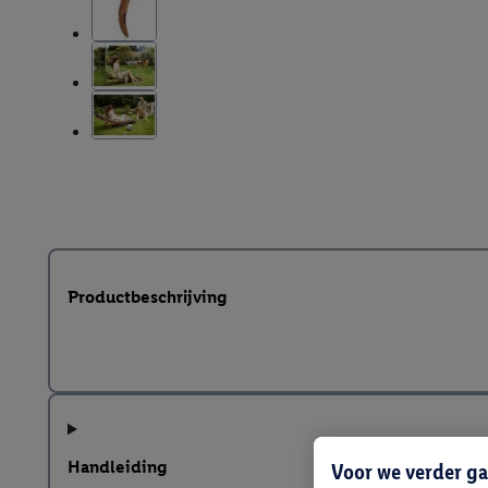
Productbeschrijving
Handleiding
Voor we verder ga