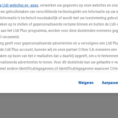
e Lidl-websites en -apps
, verwerken uw gegevens op onze websites en onz
j we gebruikmaken van verschillende technologieën om informatie op uw e
informatie is technisch noodzakelijk of wordt met uw toestemming gebrui
tieken op te stellen of gepersonaliseerde reclame binnen en buiten de Lidl-
Blijf op de hoo
t aan het Lidl Plus-programma, worden voor deze doeleinden eveneens ge
l verzameld.
Schrijf je in op de newslette
ing geeft voor gepersonaliseerde advertenties en u vervolgens een Lidl P
de Lidl Plus-account, kunnen wij en onze partner Criteo S.A. eveneens een 
Inschrijven
ken op basis van het e-mailadres dat u daarbij opgeeft, om u te herkennen
naliseerde advertenties te tonen. Voor dit doeleinde kan uw gehashte e-m
t andere identificatiegegevens of identificatiegegevens waarover Criteo
en.
aat, kunnen advertenties in het kader van retargeting, d.w.z. advertenties
Weigeren
Aanpasse
nd (bijvoorbeeld door het product in de webshop aan uw winkelmandje toe 
verschillende apparaten en verschillende Lidl-diensten worden weergegeve
adres en eventuele andere identificatiegegevens/identificatiegegevens wa
dapparaten of Lidl-diensten aan u kunnen worden toegewezen.
 u individuele doeleinden toestaan en meer informatie vinden over de ge