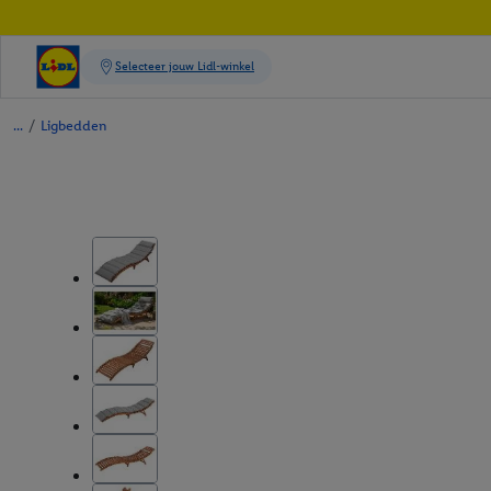
/
Ligbedden