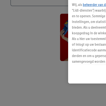
Wij, als
beheerder van d
“Lidl-diensten”) waarbi
en te openen. Sommige 
instellingen, om statis
bieden. Als u deelneem
koopgedrag in de winke
Als u hier uw toestemm
of inlogt op uw bestaan
identificatiecode aanma
derden en om u geperso
samengevoegd worden me
aan u toegewezen werd
Als u hiermee akkoord g
u interesse hebt getoo
niet te kopen), ook op 
van uw gehashte e-mail
beschikt, meerdere ein
Onder “Aanpassen” kunt