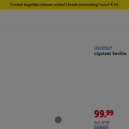
Ontdek dagelijks nieuwe acties! | Gratis verzending¹ vanaf € 60.
LIVARNO®
Ligstoel Sevilla
99.99
Incl. BTW.
Levering