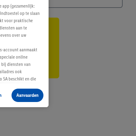
e app (gezamenlijk:
indtoestel op te slaan
kt voor praktische
diensten aan te
gte
gevens over uw
r
lus-account aanmaakt
speciale online
 bij diensten van
ailadres ook
 SA beschikt en die
 voor producten waarin
n
Aanvaarden
te voegen, maar het
n als er met behulp
arover Criteo SA
gevensverwerking.