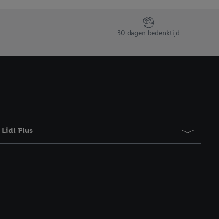
taan. Door op
eer informatie,
 vooruitwerkende
30 dagen bedenktijd
Lidl Plus